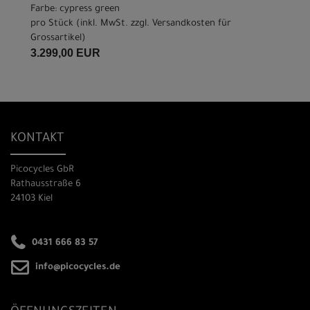
Farbe: cypress green
pro Stück (inkl. MwSt. zzgl.
Versandkosten für
Grossartikel
)
3.299,00 EUR
KONTAKT
Picocycles GbR
Rathausstraße 6
24103 Kiel
0431 666 83 57
info@picocycles.de