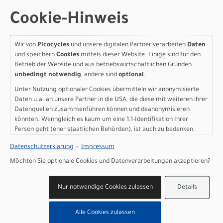
Motor: Bosch Performance Line (BDU346Y)
Cookie-Hinweis
Batterie: PowerTube 540Wh
Batteriekapazität: 540 Wh
Ladegerät: 2A Charger
Wir von
Picocycles
und unsere digitalen Partner verarbeiten
Daten
Display: Bosch Purion 200
und speichern
Cookies
mittels dieser Website. Einige sind für den
Gewicht: 28,2 kg
Betrieb der Website und aus betriebswirtschaftlichen Gründen
Zulässiges Gesamtgewicht: 160 kg
unbedingt notwendig
, andere sind
optional
.
Herstellerdaten gem. GPSR
Unter Nutzung optionaler Cookies übermitteln wir anonymisierte
Marke SCOTT:
Scott Sports AG Niederlassung Deutschland
Daten u.a. an unsere Partner in die USA, die diese mit weiteren ihrer
Gutenbergstrasse 27
Datenquellen zusammenführen können und deanonymisieren
85748 Garching-­Hochbrück
könnten. Wenngleich es kaum um eine 1:1-Identifikation Ihrer
Person geht (eher staatlichen Behörden), ist auch zu bedenken,
+49 (0) 89 898 78 36 ­ 0
scott­de@scott­sports.de
dass Ihre Daten in den USA nicht in der gleichen Weise geschützt
Datenschutzerklärung
—
Impressum
sind wie bei uns in der Europäischen Union.
Möchten Sie optionale Cookies und Datenverarbeitungen akzeptieren?
Varianten
Nur notwendige Cookies zulassen
Details
Alle Cookies zulassen