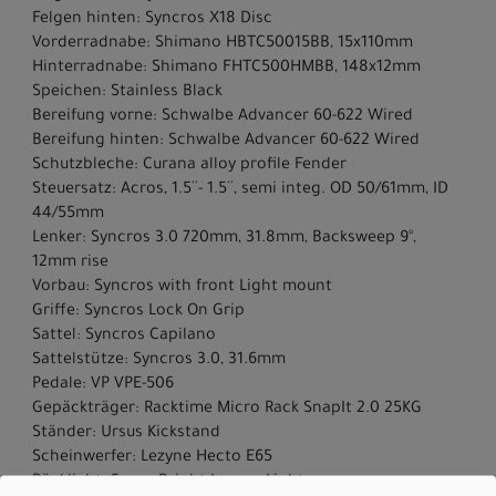
Felgen hinten: Syncros X18 Disc
Vorderradnabe: Shimano HBTC50015BB, 15x110mm
Hinterradnabe: Shimano FHTC500HMBB, 148x12mm
Speichen: Stainless Black
Bereifung vorne: Schwalbe Advancer 60-622 Wired
Bereifung hinten: Schwalbe Advancer 60-622 Wired
Schutzbleche: Curana alloy profile Fender
Steuersatz: Acros, 1.5´´- 1.5´´, semi integ. OD 50/61mm, ID
44/55mm
Lenker: Syncros 3.0 720mm, 31.8mm, Backsweep 9°,
12mm rise
Vorbau: Syncros with front Light mount
Griffe: Syncros Lock On Grip
Sattel: Syncros Capilano
Sattelstütze: Syncros 3.0, 31.6mm
Pedale: VP VPE-506
Gepäckträger: Racktime Micro Rack SnapIt 2.0 25KG
Ständer: Ursus Kickstand
Scheinwerfer: Lezyne Hecto E65
Rücklicht: Super Bright Lezyne Light