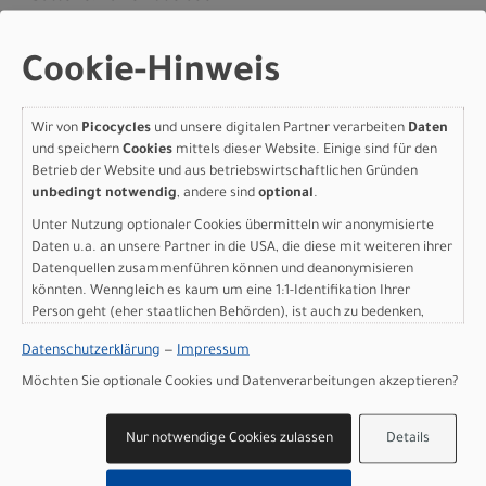
Batteriekapazität: 600 Wh
Ladegerät: 2A Charger
Cookie-Hinweis
Display: Bosch System Controller, Intuvia 100, Mini
remote
Gewicht: 28,3 kg
Wir von
Picocycles
und unsere digitalen Partner verarbeiten
Daten
Zulässiges Gesamtgewicht: 160 kg
und speichern
Cookies
mittels dieser Website. Einige sind für den
Betrieb der Website und aus betriebswirtschaftlichen Gründen
Herstellerdaten gem. GPSR
unbedingt notwendig
, andere sind
optional
.
Marke SCOTT:
Scott Sports AG Niederlassung Deutschland
Gutenbergstrasse 27
Unter Nutzung optionaler Cookies übermitteln wir anonymisierte
85748 Garching-­Hochbrück
Daten u.a. an unsere Partner in die USA, die diese mit weiteren ihrer
Datenquellen zusammenführen können und deanonymisieren
+49 (0) 89 898 78 36 ­ 0
scott­de@scott­sports.de
könnten. Wenngleich es kaum um eine 1:1-Identifikation Ihrer
Person geht (eher staatlichen Behörden), ist auch zu bedenken,
dass Ihre Daten in den USA nicht in der gleichen Weise geschützt
Datenschutzerklärung
—
Impressum
sind wie bei uns in der Europäischen Union.
Möchten Sie optionale Cookies und Datenverarbeitungen akzeptieren?
Varianten
Nur notwendige Cookies zulassen
Details