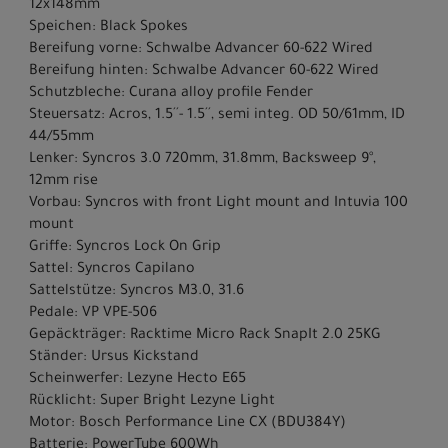
12x148mm
Speichen: Black Spokes
Bereifung vorne: Schwalbe Advancer 60-622 Wired
Bereifung hinten: Schwalbe Advancer 60-622 Wired
Schutzbleche: Curana alloy profile Fender
Steuersatz: Acros, 1.5´´- 1.5´´, semi integ. OD 50/61mm, ID
44/55mm
Lenker: Syncros 3.0 720mm, 31.8mm, Backsweep 9°,
12mm rise
Vorbau: Syncros with front Light mount and Intuvia 100
mount
Griffe: Syncros Lock On Grip
Sattel: Syncros Capilano
Sattelstütze: Syncros M3.0, 31.6
Pedale: VP VPE-506
Gepäckträger: Racktime Micro Rack SnapIt 2.0 25KG
Ständer: Ursus Kickstand
Scheinwerfer: Lezyne Hecto E65
Rücklicht: Super Bright Lezyne Light
Motor: Bosch Performance Line CX (BDU384Y)
Batterie: PowerTube 600Wh