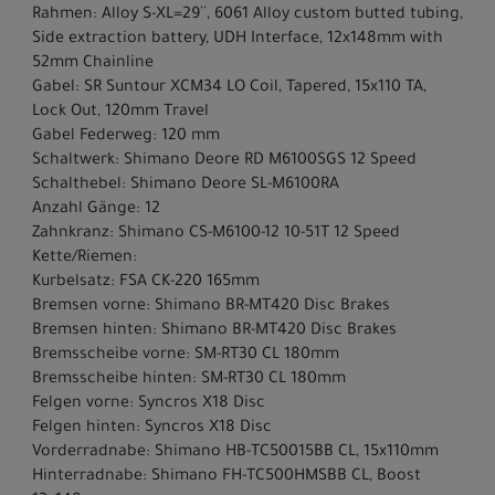
Rahmen: Alloy S-XL=29´´, 6061 Alloy custom butted tubing,
Side extraction battery, UDH Interface, 12x148mm with
52mm Chainline
Gabel: SR Suntour XCM34 LO Coil, Tapered, 15x110 TA,
Lock Out, 120mm Travel
Gabel Federweg: 120 mm
Schaltwerk: Shimano Deore RD M6100SGS 12 Speed
Schalthebel: Shimano Deore SL-M6100RA
Anzahl Gänge: 12
Zahnkranz: Shimano CS-M6100-12 10-51T 12 Speed
Kette/Riemen:
Kurbelsatz: FSA CK-220 165mm
Bremsen vorne: Shimano BR-MT420 Disc Brakes
Bremsen hinten: Shimano BR-MT420 Disc Brakes
Bremsscheibe vorne: SM-RT30 CL 180mm
Bremsscheibe hinten: SM-RT30 CL 180mm
Felgen vorne: Syncros X18 Disc
Felgen hinten: Syncros X18 Disc
Vorderradnabe: Shimano HB-TC50015BB CL, 15x110mm
Hinterradnabe: Shimano FH-TC500HMSBB CL, Boost