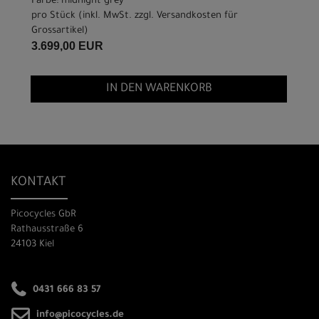
Farbe: midnight grey
pro Stück (inkl. MwSt. zzgl.
Versandkosten für
Grossartikel
)
3.699,00 EUR
IN DEN WARENKORB
KONTAKT
Picocycles GbR
Rathausstraße 6
24103 Kiel
0431 666 83 57
info@picocycles.de