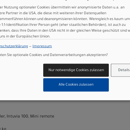
vancer 60-622 Wired
er Nutzung optionaler Cookies übermitteln wir anonymisierte Daten u.a. an
dvancer 60-622 Wired
ere Partner in die USA, die diese mit weiteren ihrer Datenquellen
file Fender
ammenführen können und deanonymisieren könnten. Wenngleich es kaum um
, semi integ. OD 50/61mm, ID 44/55mm
e 1:1-Identifikation Ihrer Person geht (eher staatlichen Behörden), ist auch zu
1.8mm, Backsweep 9°, 12mm rise
enken, dass Ihre Daten in den USA nicht in der gleichen Weise geschützt sind 
ght mount and Intuvia 100 mount
 uns in der Europäischen Union.
nschutzerklärung
—
Impressum
6
en Sie optionale Cookies und Datenverarbeitungen akzeptieren?
Rack SnapIt 2.0 25KG
Nur notwendige Cookies zulassen
Details
65
 Light
Alle Cookies zulassen
ne CX (BDU384Y)
er, Intuvia 100, Mini remote
0 kg