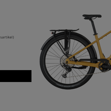
sartikel
)