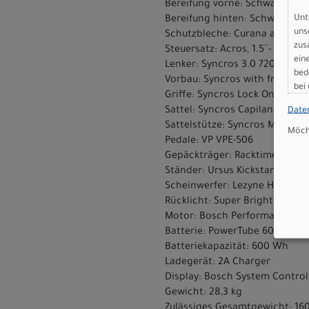
Bereifung vorne: Schwalbe Ad
Unt
Bereifung hinten: Schwalbe A
uns
Schutzbleche: Curana alloy pro
zus
Steuersatz: Acros, 1.5´´- 1.5´´
ein
Lenker: Syncros 3.0 720mm, 3
bed
Vorbau: Syncros with front Li
bei
Griffe: Syncros Lock On Grip
Sattel: Syncros Capilano
Date
Sattelstütze: Syncros M3.0, 31.
Möcht
Pedale: VP VPE-506
Gepäckträger: Racktime Micro 
Ständer: Ursus Kickstand
Scheinwerfer: Lezyne Hecto E
Rücklicht: Super Bright Lezyne
Motor: Bosch Performance Li
Batterie: PowerTube 600Wh
Batteriekapazität: 600 Wh
Ladegerät: 2A Charger
Display: Bosch System Controll
Gewicht: 28,3 kg
Zulässiges Gesamtgewicht: 16