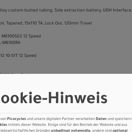
 Alloy custom butted tubing, Side extraction battery, UDH Interf
l, Tapered, 15x110 TA, Lock Out, 120mm Travel
D M6100SGS 12 Speed
SL-M6100RA
12 10-51T 12 Speed
T420 Disc Brakes
MT420 Disc Brakes
 CL 180mm
ookie-Hinweis
0 CL 180mm
c
sc
C50015BB CL, 15x110mm
 von
Picocycles
und unsere digitalen Partner verarbeiten
Daten
und speichern
TC500HMSBB CL, Boost 12x148mm
kies
mittels dieser Website. Einige sind für den Betrieb der Website und aus
riebswirtschaftlichen Gründen
unbedingt notwendig
, andere sind
optional
.