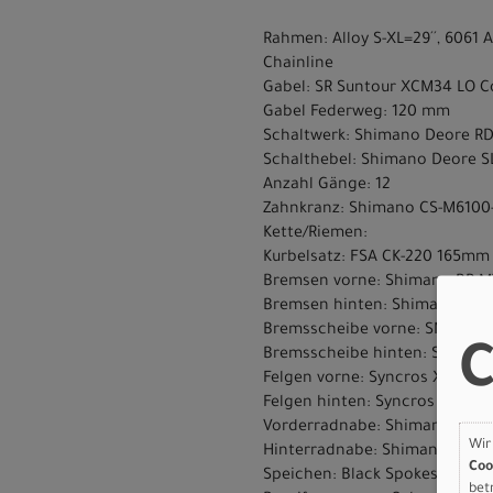
Rahmen: Alloy S-XL=29´´, 6061
Chainline
Gabel: SR Suntour XCM34 LO Coi
Gabel Federweg: 120 mm
Schaltwerk: Shimano Deore R
Schalthebel: Shimano Deore 
Anzahl Gänge: 12
Zahnkranz: Shimano CS-M6100-
Kette/Riemen:
Kurbelsatz: FSA CK-220 165mm
Bremsen vorne: Shimano BR-M
Bremsen hinten: Shimano BR-
Bremsscheibe vorne: SM-RT30
C
Bremsscheibe hinten: SM-RT3
Felgen vorne: Syncros X18 Dis
Felgen hinten: Syncros X18 Di
Vorderradnabe: Shimano HB-T
Wir
Hinterradnabe: Shimano FH-
Coo
Speichen: Black Spokes
bet