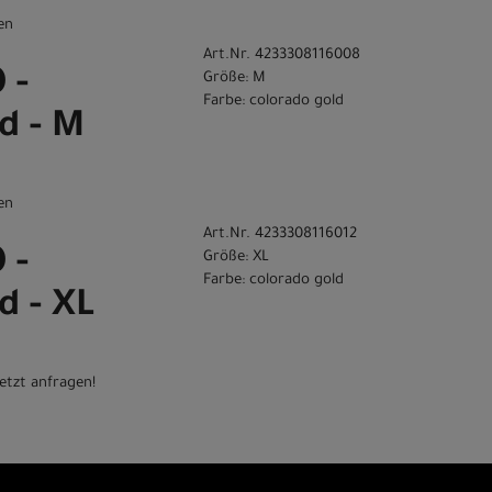
en
Art.Nr. 4233308116008
 -
Größe: M
Farbe: colorado gold
d - M
en
Art.Nr. 4233308116012
 -
Größe: XL
Farbe: colorado gold
d - XL
etzt anfragen!