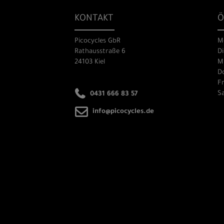
KONTAKT
Ö
Picocycles GbR
M
Rathausstraße 6
Di
24103 Kiel
Mi
Do
Fr
Sa
0431 666 83 57
info@picocycles.de