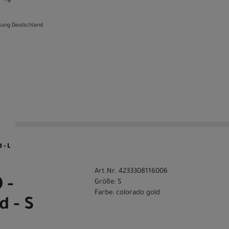
sung Deutschland
n
 - L
Art.Nr. 4233308116006
 -
Größe: S
Farbe: colorado gold
d - S