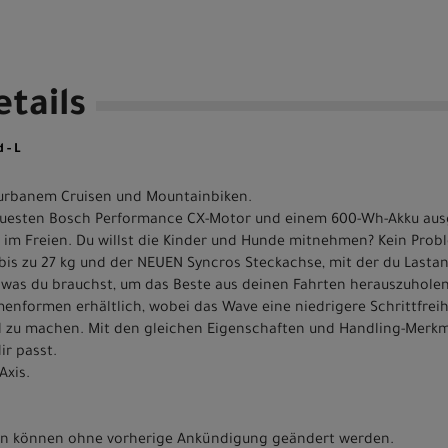
tails
 - L
 urbanem Cruisen und Mountainbiken.
euesten Bosch Performance CX-Motor und einem 600-Wh-Akku ausge
 Freien. Du willst die Kinder und Hunde mitnehmen? Kein Prob
bis zu 27 kg und der NEUEN Syncros Steckachse, mit der du Lasta
, was du brauchst, um das Beste aus deinen Fahrten herauszuholen
menformen erhältlich, wobei das Wave eine niedrigere Schrittfreih
l zu machen. Mit den gleichen Eigenschaften und Handling-Merkm
ir passt.
Axis.
nen können ohne vorherige Ankündigung geändert werden.