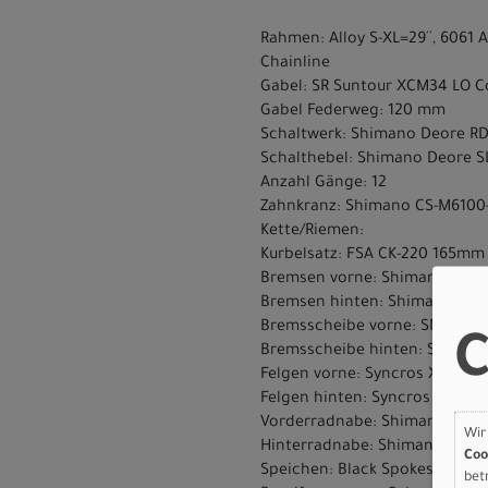
Rahmen: Alloy S-XL=29´´, 6061
Chainline
Gabel: SR Suntour XCM34 LO Coi
Gabel Federweg: 120 mm
Schaltwerk: Shimano Deore R
Schalthebel: Shimano Deore 
Anzahl Gänge: 12
Zahnkranz: Shimano CS-M6100-
Kette/Riemen:
Kurbelsatz: FSA CK-220 165mm
Bremsen vorne: Shimano BR-M
Bremsen hinten: Shimano BR-
Bremsscheibe vorne: SM-RT30
C
Bremsscheibe hinten: SM-RT3
Felgen vorne: Syncros X18 Dis
Felgen hinten: Syncros X18 Di
Vorderradnabe: Shimano HB-T
Wir
Hinterradnabe: Shimano FH-
Coo
Speichen: Black Spokes
bet