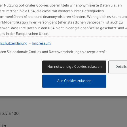
vancer 60-622 Wired
er Nutzung optionaler Cookies übermitteln wir anonymisierte Daten u.a. an
dvancer 60-622 Wired
ere Partner in die USA, die diese mit weiteren ihrer Datenquellen
file Fender
ammenführen können und deanonymisieren könnten. Wenngleich es kaum um
, semi integ. OD 50/61mm, ID 44/55mm
e 1:1-Identifikation Ihrer Person geht (eher staatlichen Behörden), ist auch zu
1.8mm, Backsweep 9°, 12mm rise
enken, dass Ihre Daten in den USA nicht in der gleichen Weise geschützt sind 
ght mount and Intuvia 100 mount
 uns in der Europäischen Union.
nschutzerklärung
—
Impressum
6
en Sie optionale Cookies und Datenverarbeitungen akzeptieren?
Rack SnapIt 2.0 25KG
Nur notwendige Cookies zulassen
Details
65
Alle Cookies zulassen
 Light
ne CX (BDU384Y)
ntuvia 100
0 kg