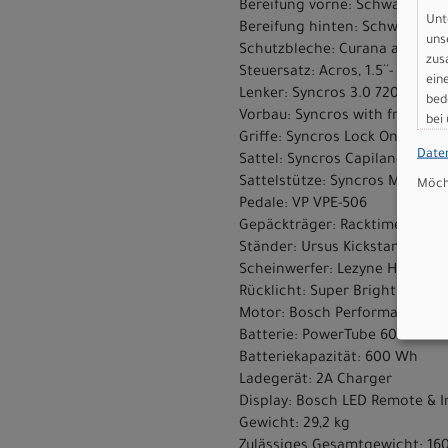
Bereifung vorne: Schwalbe Ad
Unt
Bereifung hinten: Schwalbe A
uns
Schutzbleche: Curana alloy pro
zus
Steuersatz: Acros, 1.5´´- 1.5´´
ein
Lenker: Syncros 3.0 720mm, 3
bed
Vorbau: Syncros with front Li
bei
Griffe: Syncros Lock On Grip
Date
Sattel: Syncros Capilano
Sattelstütze: Syncros M3.0, 31.
Möcht
Pedale: VP VPE-506
Gepäckträger: Racktime Micro 
Ständer: Ursus Kickstand
Scheinwerfer: Lezyne Hecto E
Rücklicht: Super Bright Lezyne
Motor: Bosch Performance Li
Batterie: PowerTube 600Wh
Batteriekapazität: 600 Wh
Ladegerät: 2A Charger
Display: Bosch LED Remote & I
Gewicht: 29,2 kg
Zulässiges Gesamtgewicht: 16