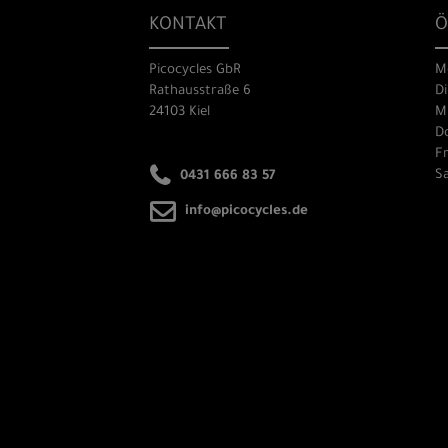
KONTAKT
Ö
Picocycles GbR
M
Rathausstraße 6
Di
24103 Kiel
Mi
Do
Fr
Sa
0431 666 83 57
info@picocycles.de