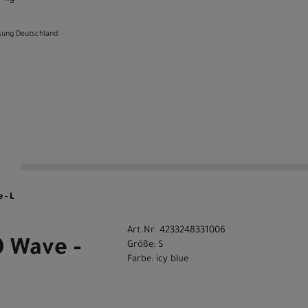
sung Deutschland
n
 - L
Art.Nr. 4233248331006
0 Wave -
Größe: S
Farbe: icy blue