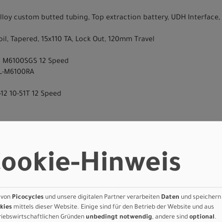
 Alloy custom butted tubing, Top extraction battery, UDH Interfa
l, Tapered, 15x110 TA, Lock Out, 120mm Travel
D M6100SGS 12 Speed
SL-M6100RA
12 10-51T 12 Speed
T420 Disc Brakes
MT420 Disc Brakes
 CL 180mm
ookie-Hinweis
0 CL 180mm
c
sc
C50015BB CL, 15x110mm
 von
Picocycles
und unsere digitalen Partner verarbeiten
Daten
und speichern
TC500HMSBB CL, Boost 12x148mm
kies
mittels dieser Website. Einige sind für den Betrieb der Website und aus
riebswirtschaftlichen Gründen
unbedingt notwendig
, andere sind
optional
.