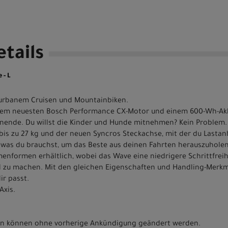
tails
 - L
 urbanem Cruisen und Mountainbiken.
 dem neuesten Bosch Performance CX-Motor und einem 600-Wh-Akku
nde. Du willst die Kinder und Hunde mitnehmen? Kein Problem.
bis zu 27 kg und der neuen Syncros Steckachse, mit der du Lasta
, was du brauchst, um das Beste aus deinen Fahrten herauszuholen
menformen erhältlich, wobei das Wave eine niedrigere Schrittfreih
l zu machen. Mit den gleichen Eigenschaften und Handling-Merkm
ir passt.
Axis.
nen können ohne vorherige Ankündigung geändert werden.