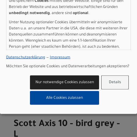
und speichern
Cookies
mittels dieser Website. Einige sind für den
Display: Bosch System Controller, Kiox 300, Mini remote
Betrieb der Website und aus betriebswirtschaftlichen Gründen
Gewicht: 28,2 kg
unbedingt notwendig
, andere sind
optional
.
Zulässiges Gesamtgewicht: 160 kg
Unter Nutzung optionaler Cookies übermitteln wir anonymisierte
Daten u.a. an unsere Partner in die USA, die diese mit weiteren ihrer
Herstellerdaten gem. GPSR
Datenquellen zusammenführen können und deanonymisieren
Marke SCOTT:
Scott Sports AG Niederlassung Deutschland
Gutenbergstrasse 27
könnten. Wenngleich es kaum um eine 1:1-Identifikation Ihrer
85748 Garching-­Hochbrück
Person geht (eher staatlichen Behörden), ist auch zu bedenken,
dass Ihre Daten in den USA nicht in der gleichen Weise geschützt
+49 (0) 89 898 78 36 ­ 0
Datenschutzerklärung
—
Impressum
sind wie bei uns in der Europäischen Union.
scott­de@scott­sports.de
Möchten Sie optionale Cookies und Datenverarbeitungen akzeptieren?
Nur notwendige Cookies zulassen
Details
Varianten
Alle Cookies zulassen
Scott Axis 10 - bird grey -
L