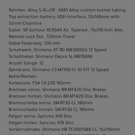
Rahmen: Alloy S-XL=29´´, 6061 Alloy custom butted tubing,
Top extraction battery, UDH Interface, 12x148mm with
52mm Chainline
Gabel: SR Suntour XCR34X Air, Tapered , 15x110 bolt Axle,
Remote Lock Out , 120mm Travel
Gabel Federweg: 120 mm
Schaltwerk: Shimano XT RD M8100SGS 12 Speed
Schalthebel: Shimano Deore SL-M6100RA
Anzahl Gänge: 12
Zahnkranz: Shimano CS-M7100-12 10-51T 12 Speed
Kette/Riemen:
Kurbelsatz: FSA CK-220 165mm
Bremsen vorne: Shimano BR-MT420 Disc Brakes
Bremsen hinten: Shimano BR-MT420 Disc Brakes
Bremsscheibe vorne: SM-RT30 CL 180mm
Bremsscheibe hinten: SM-RT30 CL 180mm
Felgen vorne: Syncros X18 Disc
Felgen hinten: Syncros X18 Disc
Vorderradnabe: Shimano HB-TC50015BB CL, 15x110mm