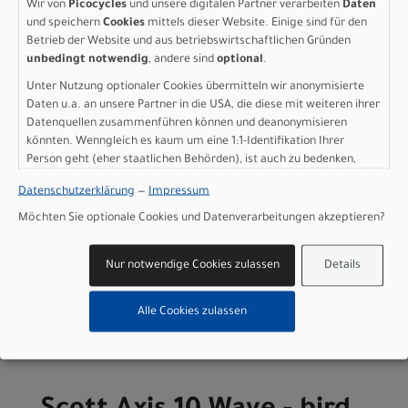
Wir von
Picocycles
und unsere digitalen Partner verarbeiten
Daten
Batteriekapazität: 800 Wh
und speichern
Cookies
mittels dieser Website. Einige sind für den
Ladegerät: 4A Charger
Betrieb der Website und aus betriebswirtschaftlichen Gründen
Display: Bosch LED Remote & Kiox 300
unbedingt notwendig
, andere sind
optional
.
Gewicht: 29,1 kg
Unter Nutzung optionaler Cookies übermitteln wir anonymisierte
Zulässiges Gesamtgewicht: 160 kg
Daten u.a. an unsere Partner in die USA, die diese mit weiteren ihrer
Datenquellen zusammenführen können und deanonymisieren
Herstellerdaten gem. GPSR
könnten. Wenngleich es kaum um eine 1:1-Identifikation Ihrer
Marke SCOTT:
Scott Sports AG Niederlassung Deutschland
Person geht (eher staatlichen Behörden), ist auch zu bedenken,
Gutenbergstrasse 27
85748 Garching-­Hochbrück
dass Ihre Daten in den USA nicht in der gleichen Weise geschützt
Datenschutzerklärung
—
Impressum
sind wie bei uns in der Europäischen Union.
+49 (0) 89 898 78 36 ­ 0
Möchten Sie optionale Cookies und Datenverarbeitungen akzeptieren?
scott­de@scott­sports.de
Nur notwendige Cookies zulassen
Details
Varianten
Alle Cookies zulassen