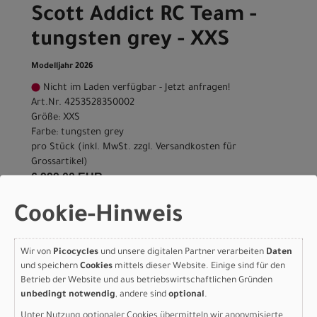
Scott Addict RC Team -
tungsten grey - XXS
Modelljahr 2026
Nicht im Laden verfügbar - Jetzt anfragen!
Art.Nr. 4253528350002
Größe: XXS
Farbe: tungsten grey
pro Stück (inkl. MwSt. zzgl.
Versandkosten für
Grossartikel
)
6.999,00 EUR
Cookie-Hinweis
Scott Addict RC Team -
tungsten grey - XS
Wir von
Picocycles
und unsere digitalen Partner verarbeiten
Daten
und speichern
Cookies
mittels dieser Website. Einige sind für den
Modelljahr 2026
Betrieb der Website und aus betriebswirtschaftlichen Gründen
Lieferbar in ca. 5-8 Werktagen
unbedingt notwendig
, andere sind
optional
.
Art.Nr. 4253528350004
Unter Nutzung optionaler Cookies übermitteln wir anonymisierte