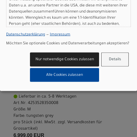
Größe: XS
Daten u.a. an unsere Partner in die USA, die diese mit weiteren ihrer
Farbe: tungsten grey
Datenquellen zusammenführen können und deanonymisieren
pro Stück (inkl. MwSt. zzgl.
Versandkosten für
könnten. Wenngleich es kaum um eine 1:1-Identifikation Ihrer
Grossartikel
)
Person geht (eher staatlichen Behörden), ist auch zu bedenken,
6.999,00 EUR
dass Ihre Daten in den USA nicht in der gleichen Weise geschützt
Datenschutzerklärung
—
Impressum
sind wie bei uns in der Europäischen Union.
Möchten Sie optionale Cookies und Datenverarbeitungen akzeptieren?
IN DEN WARENKORB
Nur notwendige Cookies zulassen
Details
Scott Addict RC Team -
tungsten grey - M
Alle Cookies zulassen
Modelljahr 2026
Lieferbar in ca. 5-8 Werktagen
Art.Nr. 4253528350008
Größe: M
Farbe: tungsten grey
pro Stück (inkl. MwSt. zzgl.
Versandkosten für
Grossartikel
)
6.999,00 EUR