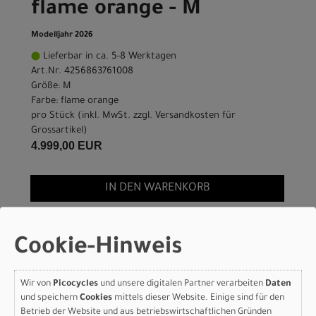
flame orange - M
Modelljahr 2026
Lieferbar in ca. 5-8 Werktagen
Art.Nr. 4256863761008
Größe: M
Farbe: flame orange
pro Stück (inkl. MwSt. zzgl.
Versandkosten für
Grossartikel
)
4.999,00 EUR
IN DEN WARENKORB
Scott Addict RC 30 -
Cookie-Hinweis
flame orange - XXS
Wir von
Picocycles
und unsere digitalen Partner verarbeiten
Daten
Modelljahr 2026
und speichern
Cookies
mittels dieser Website. Einige sind für den
Lieferbar in ca. 5-8 Werktagen
Betrieb der Website und aus betriebswirtschaftlichen Gründen