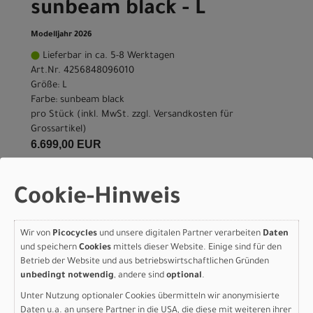
sunbeam black - L
Modelljahr 2026
Lieferbar in ca. 5-8 Werktagen
Art.Nr. 4256848096010
Größe: L
Farbe: sunbeam black
pro Stück (inkl. MwSt. zzgl.
Versandkosten für
Grossartikel
)
6.699,00 EUR
IN DEN WARENKORB
Cookie-Hinweis
Scott Addict RC 10 -
Wir von
Picocycles
und unsere digitalen Partner verarbeiten
Daten
und speichern
Cookies
mittels dieser Website. Einige sind für den
sunbeam black - XXS
Betrieb der Website und aus betriebswirtschaftlichen Gründen
unbedingt notwendig
, andere sind
optional
.
Modelljahr 2026
Unter Nutzung optionaler Cookies übermitteln wir anonymisierte
Nicht im Laden verfügbar - Jetzt anfragen!
Daten u.a. an unsere Partner in die USA, die diese mit weiteren ihrer