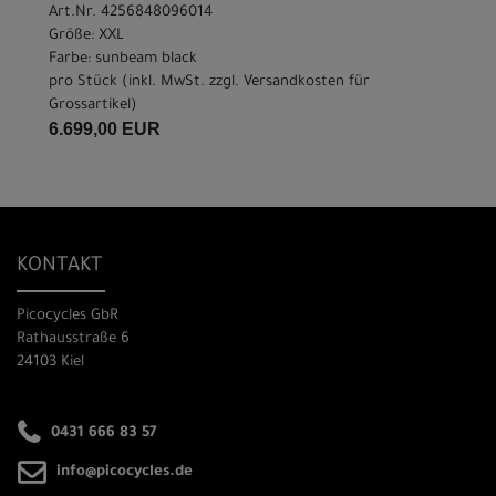
Art.Nr. 4256848096014
Größe: XXL
Farbe: sunbeam black
pro Stück (inkl. MwSt. zzgl.
Versandkosten für
Grossartikel
)
6.699,00 EUR
KONTAKT
Picocycles GbR
Rathausstraße 6
24103 Kiel
0431 666 83 57
info@picocycles.de