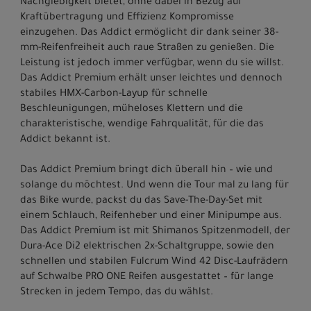
Nachgiebigkeit bietet, ohne dabei in Bezug auf
Kraftübertragung und Effizienz Kompromisse
einzugehen. Das Addict ermöglicht dir dank seiner 38-
mm-Reifenfreiheit auch raue Straßen zu genießen. Die
Leistung ist jedoch immer verfügbar, wenn du sie willst.
Das Addict Premium erhält unser leichtes und dennoch
stabiles HMX-Carbon-Layup für schnelle
Beschleunigungen, müheloses Klettern und die
charakteristische, wendige Fahrqualität, für die das
Addict bekannt ist.
Das Addict Premium bringt dich überall hin – wie und
solange du möchtest. Und wenn die Tour mal zu lang für
das Bike wurde, packst du das Save-The-Day-Set mit
einem Schlauch, Reifenheber und einer Minipumpe aus.
Das Addict Premium ist mit Shimanos Spitzenmodell, der
Dura-Ace Di2 elektrischen 2x-Schaltgruppe, sowie den
schnellen und stabilen Fulcrum Wind 42 Disc-Laufrädern
auf Schwalbe PRO ONE Reifen ausgestattet – für lange
Strecken in jedem Tempo, das du wählst.