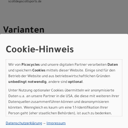
scott­de@scott­sports.de
Varianten
Cookie-Hinweis
Scott Addict Premium -
Wir von
Picocycles
und unsere digitalen Partner verarbeiten
Daten
whale grey - M
und speichern
Cookies
mittels dieser Website. Einige sind für den
Betrieb der Website und aus betriebswirtschaftlichen Gründen
Modelljahr 2026
unbedingt notwendig
, andere sind
optional
.
Lieferbar in ca. 5-8 Werktagen
Unter Nutzung optionaler Cookies übermitteln wir anonymisierte
Art.Nr. 4253538099008
Daten u.a. an unsere Partner in die USA, die diese mit weiteren ihrer
Größe: M
Datenquellen zusammenführen können und deanonymisieren
Farbe: whale grey
könnten. Wenngleich es kaum um eine 1:1-Identifikation Ihrer
Person geht (eher staatlichen Behörden), ist auch zu bedenken,
pro Stück (inkl. MwSt. zzgl.
Versandkosten für
dass Ihre Daten in den USA nicht in der gleichen Weise geschützt
Grossartikel
)
Datenschutzerklärung
—
Impressum
sind wie bei uns in der Europäischen Union.
7.499,00 EUR