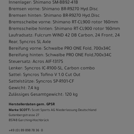
Innenlager: Shimano SM-BB92-41B
Bremsen vorne: Shimano BR-R9270 Hyd.Disc
Bremsen hinten: Shimano BR-R9270 Hyd.Disc
Bremsscheibe vorne: Shimano RT-CL900 rotor 160mm
Bremsscheibe hinten: Shimano RT-CL900 rotor 160mm
Laufradsatz: Fulcrum WIND 42 DB Carbon, 24 Front, 24
Rear, Syncros SL Axle
Bereifung vorne: Schwalbe PRO ONE Fold, 700x34C
Bereifung hinten: Schwalbe PRO ONE Fold,700x34C
Steuersatz: Acros AIF-1317S
Lenker: Syncros IC-R100-SL, Carbon combo
Sattel: Syncros Tofino V 1.0 Cut Out
Sattelstütze: Syncros SP-R101-CF
Gewicht: 7,4 kg
Zulässiges Gesamtgewicht: 120 kg
Herstellerdaten gem. GPSR
Marke SCOTT:
Scott Sports AG Niederlassung Deutschland
Gutenbergstrasse 27
85748 Garching-­Hochbrück
+49 (0) 89 898 78 36 ­ 0