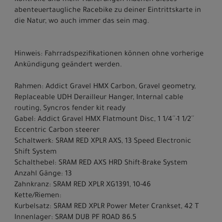
Kontrolle und mehr Halterungen machen dieses
abenteuertaugliche Racebike zu deiner Eintrittskarte in
die Natur, wo auch immer das sein mag.
Hinweis: Fahrradspezifikationen können ohne vorherige
Ankündigung geändert werden.
Rahmen: Addict Gravel HMX Carbon, Gravel geometry,
Replaceable UDH Derailleur Hanger, Internal cable
routing, Syncros fender kit ready
Gabel: Addict Gravel HMX Flatmount Disc, 1 1/4´´-1 1/2´´
Eccentric Carbon steerer
Schaltwerk: SRAM RED XPLR AXS, 13 Speed Electronic
Shift System
Schalthebel: SRAM RED AXS HRD Shift-Brake System
Anzahl Gänge: 13
Zahnkranz: SRAM RED XPLR XG1391, 10-46
Kette/Riemen:
Kurbelsatz: SRAM RED XPLR Power Meter Crankset, 42 T
Innenlager: SRAM DUB PF ROAD 86.5