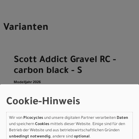
Varianten
Scott Addict Gravel RC -
carbon black - S
Modelljahr 2026
Lieferbar in ca. 5-8 Werktagen
Art.Nr. 4253633020006
Cookie-Hinweis
Größe: S
Farbe: carbon black
pro Stück (inkl. MwSt. zzgl.
Versandkosten für
Wir von
Picocycles
und unsere digitalen Partner verarbeiten
Daten
und speichern
Cookies
mittels dieser Website. Einige sind für den
Grossartikel
)
Betrieb der Website und aus betriebswirtschaftlichen Gründen
8.999,00 EUR
unbedingt notwendig
, andere sind
optional
.