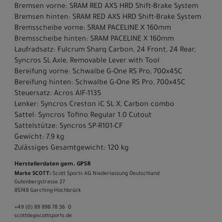
Bremsen vorne: SRAM RED AXS HRD Shift-Brake System
Bremsen hinten: SRAM RED AXS HRD Shift-Brake System
Bremsscheibe vorne: SRAM PACELINE X 160mm
Bremsscheibe hinten: SRAM PACELINE X 160mm
Laufradsatz: Fulcrum Sharq Carbon, 24 Front, 24 Rear,
Syncros SL Axle, Removable Lever with Tool
Bereifung vorne: Schwalbe G-One RS Pro, 700x45C
Bereifung hinten: Schwalbe G-One RS Pro, 700x45C
Steuersatz: Acros AIF-1135
Lenker: Syncros Creston iC SL X, Carbon combo
Sattel: Syncros Tofino Regular 1.0 Cutout
Sattelstütze: Syncros SP-R101-CF
Gewicht: 7,9 kg
Zulässiges Gesamtgewicht: 120 kg
Herstellerdaten gem. GPSR
Marke SCOTT:
Scott Sports AG Niederlassung Deutschland
Gutenbergstrasse 27
85748 Garching-­Hochbrück
+49 (0) 89 898 78 36 ­ 0
scott­de@scott­sports.de