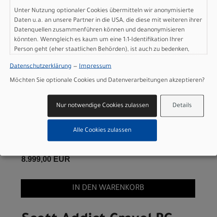
Unter Nutzung optionaler Cookies übermitteln wir anonymisierte
IN DEN WARENKORB
Daten u.a. an unsere Partner in die USA, die diese mit weiteren ihrer
Datenquellen zusammenführen können und deanonymisieren
könnten. Wenngleich es kaum um eine 1:1-Identifikation Ihrer
Scott Addict Gravel RC -
Person geht (eher staatlichen Behörden), ist auch zu bedenken,
dass Ihre Daten in den USA nicht in der gleichen Weise geschützt
carbon black - XS
Datenschutzerklärung
—
Impressum
sind wie bei uns in der Europäischen Union.
Möchten Sie optionale Cookies und Datenverarbeitungen akzeptieren?
Modelljahr 2026
Lieferbar in ca. 5-8 Werktagen
Nur notwendige Cookies zulassen
Details
Art.Nr. 4253633020004
Größe: XS
Farbe: carbon black
Alle Cookies zulassen
pro Stück (inkl. MwSt. zzgl.
Versandkosten für
Grossartikel
)
8.999,00 EUR
IN DEN WARENKORB