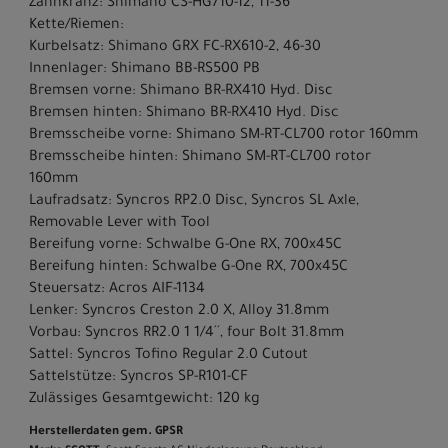
Zahnkranz: Shimano CS-HG710-12, 11-36
Kette/Riemen:
Kurbelsatz: Shimano GRX FC-RX610-2, 46-30
Innenlager: Shimano BB-RS500 PB
Bremsen vorne: Shimano BR-RX410 Hyd. Disc
Bremsen hinten: Shimano BR-RX410 Hyd. Disc
Bremsscheibe vorne: Shimano SM-RT-CL700 rotor 160mm
Bremsscheibe hinten: Shimano SM-RT-CL700 rotor
160mm
Laufradsatz: Syncros RP2.0 Disc, Syncros SL Axle,
Removable Lever with Tool
Bereifung vorne: Schwalbe G-One RX, 700x45C
Bereifung hinten: Schwalbe G-One RX, 700x45C
Steuersatz: Acros AIF-1134
Lenker: Syncros Creston 2.0 X, Alloy 31.8mm
Vorbau: Syncros RR2.0 1 1/4´´, four Bolt 31.8mm
Sattel: Syncros Tofino Regular 2.0 Cutout
Sattelstütze: Syncros SP-R101-CF
Zulässiges Gesamtgewicht: 120 kg
Herstellerdaten gem. GPSR