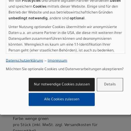
Wir von
Picocycles
und unsere digitalen Partner verarbeiten
Daten
Größe: XL
und speichern
Cookies
mittels dieser Website. Einige sind für den
Farbe: wenge green
Betrieb der Website und aus betriebswirtschaftlichen Gründen
pro Stück (inkl. MwSt. zzgl.
Versandkosten für
unbedingt notwendig
, andere sind
optional
.
Grossartikel
)
Unter Nutzung optionaler Cookies übermitteln wir anonymisierte
2.699,00 EUR
Daten u.a. an unsere Partner in die USA, die diese mit weiteren ihrer
Datenquellen zusammenführen können und deanonymisieren
könnten. Wenngleich es kaum um eine 1:1-Identifikation Ihrer
IN DEN WARENKORB
Person geht (eher staatlichen Behörden), ist auch zu bedenken,
dass Ihre Daten in den USA nicht in der gleichen Weise geschützt
Datenschutzerklärung
—
Impressum
Scott Addict Gravel 40 -
sind wie bei uns in der Europäischen Union.
Möchten Sie optionale Cookies und Datenverarbeitungen akzeptieren?
wenge green - S
Nur notwendige Cookies zulassen
Details
Modelljahr 2026
Jetzt anfragen & Probe fahren - sofort im Laden
Alle Cookies zulassen
verfügbar!
Art.Nr. 4253678355006
Größe: S
Farbe: wenge green
pro Stück (inkl. MwSt. zzgl.
Versandkosten für