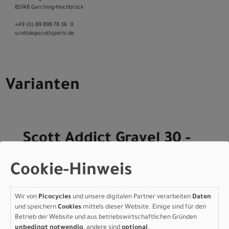
85748 Garching-­Hochbrück
+49 (0) 89 898 78 36 ­ 0
scott­de@scott­sports.de
Varianten
Scott Addict Gravel 30 -
carbon grey - S
Cookie-Hinweis
Modelljahr 2026
Lieferbar in ca. 5-8 Werktagen
Wir von
Picocycles
und unsere digitalen Partner verarbeiten
Daten
Art.Nr. 4253663649006
und speichern
Cookies
mittels dieser Website. Einige sind für den
Größe: S
Betrieb der Website und aus betriebswirtschaftlichen Gründen
Farbe: carbon grey
unbedingt notwendig
, andere sind
optional
.