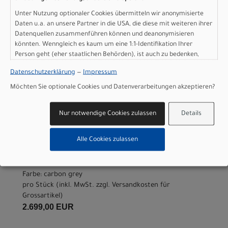
pro Stück (inkl. MwSt. zzgl.
Versandkosten für
Unter Nutzung optionaler Cookies übermitteln wir anonymisierte
Grossartikel
)
Daten u.a. an unsere Partner in die USA, die diese mit weiteren ihrer
2.699,00 EUR
Datenquellen zusammenführen können und deanonymisieren
könnten. Wenngleich es kaum um eine 1:1-Identifikation Ihrer
Person geht (eher staatlichen Behörden), ist auch zu bedenken,
IN DEN WARENKORB
dass Ihre Daten in den USA nicht in der gleichen Weise geschützt
Datenschutzerklärung
—
Impressum
sind wie bei uns in der Europäischen Union.
Scott Addict Gravel 30 -
Möchten Sie optionale Cookies und Datenverarbeitungen akzeptieren?
carbon grey - XS
Nur notwendige Cookies zulassen
Details
Modelljahr 2026
Alle Cookies zulassen
Lieferbar in ca. 5-8 Werktagen
Art.Nr. 4253663649004
Größe: XS
Farbe: carbon grey
pro Stück (inkl. MwSt. zzgl.
Versandkosten für
Grossartikel
)
2.699,00 EUR