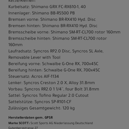
Kette/Riemen:
Kurbelsatz: Shimano GRX FC-RX610-1, 40
Innenlager: Shimano BB-RS500 PB
Bremsen vorne: Shimano BR-RX410 Hyd. Disc
Bremsen hinten: Shimano BR-RX410 Hyd. Disc
Bremsscheibe vorne: Shimano SM-RT-CL700 rotor 160mm
Bremsscheibe hinten: Shimano SM-RT-CL700 rotor
160mm
Laufradsatz: Syncros RP2.0 Disc, Syncros SL Axle,
Removable Lever with Tool
Bereifung vorne: Schwalbe G-One RX, 700x45C
Bereifung hinten: Schwalbe G-One RX, 700x45C
Steuersatz: Acros AIF-1134
Lenker: Syncros Creston 2.0 X, Alloy 31.8mm
Vorbau: Syncros RR2.0 1 1/4´´, four Bolt 31.8mm
Sattel: Syncros Tofino Regular 2.0 Cutout
Sattelstütze: Syncros SP-R101-CF
Zulässiges Gesamtgewicht: 120 kg
Herstellerdaten gem. GPSR
Marke SCOTT:
Scott Sports AG Niederlassung Deutschland
Gutenbergstrasse 27