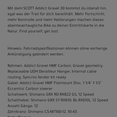
Mit dem SCOTT Addict Gravel 30 kommst du überall hin,
egal was der Trail für dich bereithält. Mehr Fortschritt,
mehr Kontrolle und mehr Halterungen machen dieses
abenteuertaugliche Bike zu deiner Eintrittskarte in die
Natur. Find yourself, get lost.
Hinweis: Fahrradspezifikationen können ohne vorherige
Ankündigung geändert werden.
Rahmen: Addict Gravel HMF Carbon, Gravel geometry,
Replaceable UDH Derailleur Hanger, Internal cable
routing, Syncros fender kit ready
Gabel: Addict Gravel HMF Flatmount Disc, 1 1/4´´-1 1/2´´
Eccentric Carbon steerer
Schaltwerk: Shimano GRX RD-RX822 GS, 12 Speed
Schalthebel: Shimano GRX ST-RX610, BL-RX610L, 12 Speed
Anzahl Gänge: 12
Zahnkranz: Shimano CS-M7100-12, 10-45