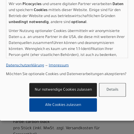
Größe: S
Wir von
Picocycles
und unsere digitalen Partner verarbeiten
Daten
Farbe: carbon black
und speichern
Cookies
mittels dieser Website. Einige sind für den
pro Stück (inkl. MwSt. zzgl.
Versandkosten für
Betrieb der Website und aus betriebswirtschaftlichen Gründen
unbedingt notwendig
, andere sind
optional
.
Grossartikel
)
2.699,00 EUR
Unter Nutzung optionaler Cookies übermitteln wir anonymisierte
Daten u.a. an unsere Partner in die USA, die diese mit weiteren ihrer
Datenquellen zusammenführen können und deanonymisieren
IN DEN WARENKORB
könnten. Wenngleich es kaum um eine 1:1-Identifikation Ihrer
Person geht (eher staatlichen Behörden), ist auch zu bedenken,
dass Ihre Daten in den USA nicht in der gleichen Weise geschützt
Scott Addict Gravel 30 -
Datenschutzerklärung
—
Impressum
sind wie bei uns in der Europäischen Union.
Möchten Sie optionale Cookies und Datenverarbeitungen akzeptieren?
carbon black - M
Modelljahr 2026
Nur notwendige Cookies zulassen
Details
Jetzt anfragen & Probe fahren - sofort im Laden
verfügbar!
Alle Cookies zulassen
Art.Nr. 4253663020008
Größe: M
Farbe: carbon black
pro Stück (inkl. MwSt. zzgl.
Versandkosten für