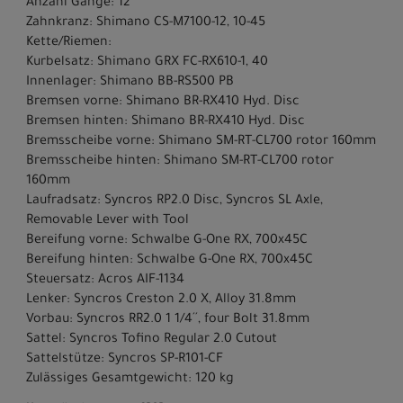
Anzahl Gänge: 12
Zahnkranz: Shimano CS-M7100-12, 10-45
Kette/Riemen:
Kurbelsatz: Shimano GRX FC-RX610-1, 40
Innenlager: Shimano BB-RS500 PB
Bremsen vorne: Shimano BR-RX410 Hyd. Disc
Bremsen hinten: Shimano BR-RX410 Hyd. Disc
Bremsscheibe vorne: Shimano SM-RT-CL700 rotor 160mm
Bremsscheibe hinten: Shimano SM-RT-CL700 rotor
160mm
Laufradsatz: Syncros RP2.0 Disc, Syncros SL Axle,
Removable Lever with Tool
Bereifung vorne: Schwalbe G-One RX, 700x45C
Bereifung hinten: Schwalbe G-One RX, 700x45C
Steuersatz: Acros AIF-1134
Lenker: Syncros Creston 2.0 X, Alloy 31.8mm
Vorbau: Syncros RR2.0 1 1/4´´, four Bolt 31.8mm
Sattel: Syncros Tofino Regular 2.0 Cutout
Sattelstütze: Syncros SP-R101-CF
Zulässiges Gesamtgewicht: 120 kg