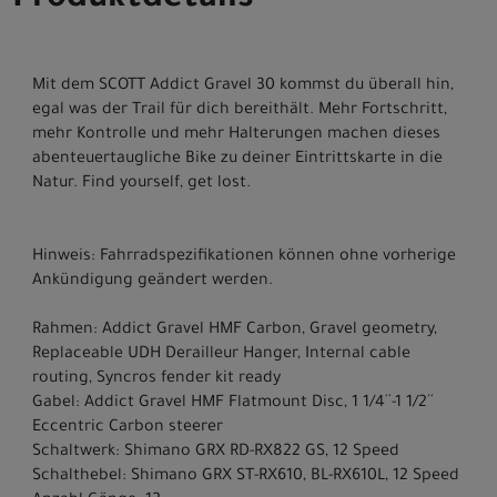
Produktdetails
Mit dem SCOTT Addict Gravel 30 kommst du überall hin,
egal was der Trail für dich bereithält. Mehr Fortschritt,
mehr Kontrolle und mehr Halterungen machen dieses
abenteuertaugliche Bike zu deiner Eintrittskarte in die
Natur. Find yourself, get lost.
Hinweis: Fahrradspezifikationen können ohne vorherige
Ankündigung geändert werden.
Rahmen: Addict Gravel HMF Carbon, Gravel geometry,
Replaceable UDH Derailleur Hanger, Internal cable
routing, Syncros fender kit ready
Gabel: Addict Gravel HMF Flatmount Disc, 1 1/4´´-1 1/2´´
Eccentric Carbon steerer
Schaltwerk: Shimano GRX RD-RX822 GS, 12 Speed
Schalthebel: Shimano GRX ST-RX610, BL-RX610L, 12 Speed