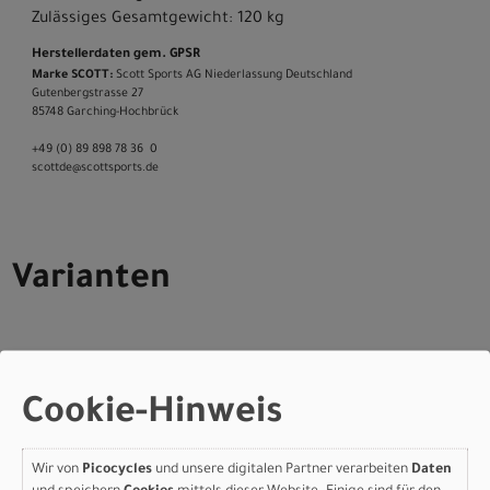
Zulässiges Gesamtgewicht: 120 kg
Herstellerdaten gem. GPSR
Marke SCOTT:
Scott Sports AG Niederlassung Deutschland
Gutenbergstrasse 27
85748 Garching-­Hochbrück
+49 (0) 89 898 78 36 ­ 0
scott­de@scott­sports.de
Varianten
Scott Addict Gravel 15 -
Cookie-Hinweis
carbon black - L
Wir von
Picocycles
und unsere digitalen Partner verarbeiten
Daten
Modelljahr 2026