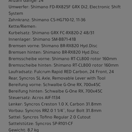
Anzahl Gänge: 24
Umwerfer: Shimano FD-RX825F GRX Di2, Electronic Shift
System
Zahnkranz: Shimano CS-HG710-12, 11-36
Kette/Riemen:
Kurbelsatz: Shimano GRX FC-RX820-2 48/31
Innenlager: Shimano SM-BB71-41B
Bremsen vorne: Shimano BR-RX820 Hyd.Disc
Bremsen hinten: Shimano BR-RX820 Hyd.Disc
Bremsscheibe vorne: Shimano RT-CL800 rotor 160mm
Bremsscheibe hinten: Shimano RT-CL800 rotor 160mm
Laufradsatz: Fulcrum Rapid RED Carbon, 24 Front, 24
Rear, Syncros SL Axle, Removable Lever with Tool
Bereifung vorne: Schwalbe G-One RX, 700x45C
Bereifung hinten: Schwalbe G-One RX, 700x45C
Steuersatz: Acros AIF-1134
Lenker: Syncros Creston 1.0 X, Carbon 31.8mm
Vorbau: Syncros RR2.0 1 1/4´´, four Bolt 31.8mm
Sattel: Syncros Tofino Regular 2.0 Cutout
Sattelstütze: Syncros SP-R101-CF
Gewicht: 8,7 kg