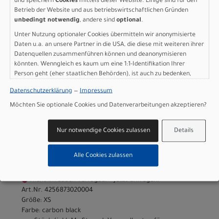
und speichern
Cookies
mittels dieser Website. Einige sind für den
Lieferbar in ca. 5-8 Werktagen
Betrieb der Website und aus betriebswirtschaftlichen Gründen
Art.Nr. 4256873020010
unbedingt notwendig
, andere sind
optional
.
Größe: L
Unter Nutzung optionaler Cookies übermitteln wir anonymisierte
Farbe: carbon black
Daten u.a. an unsere Partner in die USA, die diese mit weiteren ihrer
pro Stück (inkl. MwSt. zzgl.
Versandkosten für
Datenquellen zusammenführen können und deanonymisieren
Grossartikel
)
könnten. Wenngleich es kaum um eine 1:1-Identifikation Ihrer
4.999,00 EUR
Person geht (eher staatlichen Behörden), ist auch zu bedenken,
dass Ihre Daten in den USA nicht in der gleichen Weise geschützt
Datenschutzerklärung
—
Impressum
sind wie bei uns in der Europäischen Union.
IN DEN WARENKORB
Möchten Sie optionale Cookies und Datenverarbeitungen akzeptieren?
Scott Addict Gravel 15 -
Nur notwendige Cookies zulassen
Details
carbon black - XS
Alle Cookies zulassen
Modelljahr 2026
Nicht im Laden verfügbar - Jetzt anfragen!
Art.Nr. 4256873020004
Größe: XS
Farbe: carbon black