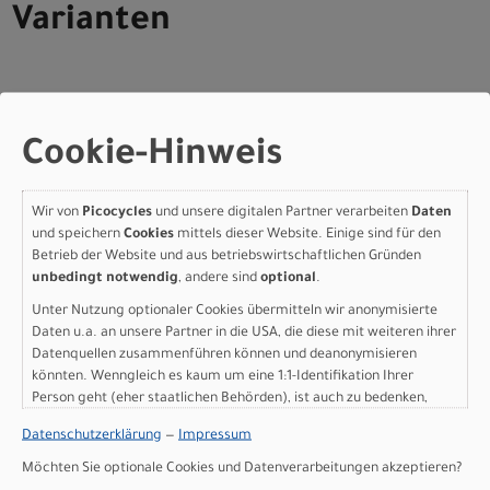
Varianten
Scott Addict 50 - flame
Cookie-Hinweis
orange - XXS
Wir von
Picocycles
und unsere digitalen Partner verarbeiten
Daten
Modelljahr 2026
und speichern
Cookies
mittels dieser Website. Einige sind für den
Lieferbar in ca. 5-8 Werktagen
Betrieb der Website und aus betriebswirtschaftlichen Gründen
Art.Nr. 4253583761002
unbedingt notwendig
, andere sind
optional
.
Größe: XXS
Unter Nutzung optionaler Cookies übermitteln wir anonymisierte
Farbe: flame orange
Daten u.a. an unsere Partner in die USA, die diese mit weiteren ihrer
pro Stück (inkl. MwSt. zzgl.
Versandkosten für
Datenquellen zusammenführen können und deanonymisieren
Grossartikel
)
könnten. Wenngleich es kaum um eine 1:1-Identifikation Ihrer
2.599,00 EUR
Person geht (eher staatlichen Behörden), ist auch zu bedenken,
dass Ihre Daten in den USA nicht in der gleichen Weise geschützt
Datenschutzerklärung
—
Impressum
sind wie bei uns in der Europäischen Union.
IN DEN WARENKORB
Möchten Sie optionale Cookies und Datenverarbeitungen akzeptieren?