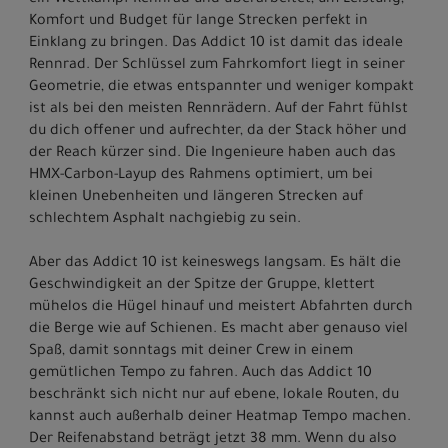
ein Wettkampf-Rennrad und überarbeitet, um Leistung,
Komfort und Budget für lange Strecken perfekt in
Einklang zu bringen. Das Addict 10 ist damit das ideale
Rennrad. Der Schlüssel zum Fahrkomfort liegt in seiner
Geometrie, die etwas entspannter und weniger kompakt
ist als bei den meisten Rennrädern. Auf der Fahrt fühlst
du dich offener und aufrechter, da der Stack höher und
der Reach kürzer sind. Die Ingenieure haben auch das
HMX-Carbon-Layup des Rahmens optimiert, um bei
kleinen Unebenheiten und längeren Strecken auf
schlechtem Asphalt nachgiebig zu sein.
Aber das Addict 10 ist keineswegs langsam. Es hält die
Geschwindigkeit an der Spitze der Gruppe, klettert
mühelos die Hügel hinauf und meistert Abfahrten durch
die Berge wie auf Schienen. Es macht aber genauso viel
Spaß, damit sonntags mit deiner Crew in einem
gemütlichen Tempo zu fahren. Auch das Addict 10
beschränkt sich nicht nur auf ebene, lokale Routen, du
kannst auch außerhalb deiner Heatmap Tempo machen.
Der Reifenabstand beträgt jetzt 38 mm. Wenn du also