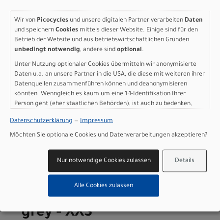
Varianten
Wir von
Picocycles
und unsere digitalen Partner verarbeiten
Daten
und speichern
Cookies
mittels dieser Website. Einige sind für den
Betrieb der Website und aus betriebswirtschaftlichen Gründen
unbedingt notwendig
, andere sind
optional
.
Scott Addict 10 - plum
Unter Nutzung optionaler Cookies übermitteln wir anonymisierte
grey - M
Daten u.a. an unsere Partner in die USA, die diese mit weiteren ihrer
Datenquellen zusammenführen können und deanonymisieren
Modelljahr 2026
könnten. Wenngleich es kaum um eine 1:1-Identifikation Ihrer
Person geht (eher staatlichen Behörden), ist auch zu bedenken,
Nicht im Laden verfügbar - Jetzt anfragen!
dass Ihre Daten in den USA nicht in der gleichen Weise geschützt
Art.Nr. 4253548339008
Datenschutzerklärung
—
Impressum
sind wie bei uns in der Europäischen Union.
Größe: M
Möchten Sie optionale Cookies und Datenverarbeitungen akzeptieren?
Farbe: plum grey
pro Stück (inkl. MwSt. zzgl.
Versandkosten für
Grossartikel
)
Nur notwendige Cookies zulassen
Details
6.399,00 EUR
Alle Cookies zulassen
Scott Addict 10 - plum
grey - XXS