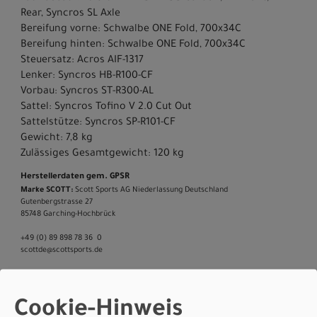
Rear, Syncros SL Axle
Bereifung vorne: Schwalbe ONE Fold, 700x34C
Bereifung hinten: Schwalbe ONE Fold, 700x34C
Steuersatz: Acros AIF-1317
Lenker: Syncros HB-R100-CF
Vorbau: Syncros ST-R300-AL
Sattel: Syncros Tofino V 2.0 Cut Out
Sattelstütze: Syncros SP-R101-CF
Gewicht: 7,8 kg
Zulässiges Gesamtgewicht: 120 kg
Herstellerdaten gem. GPSR
Marke SCOTT:
Scott Sports AG Niederlassung Deutschland
Gutenbergstrasse 27
85748 Garching-­Hochbrück
+49 (0) 89 898 78 36 ­ 0
scott­de@scott­sports.de
Cookie-Hinweis