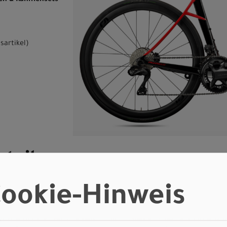
ten & Rahmensets
sartikel
)
tails
ookie-Hinweis
Ausstattungsvarianten & Rahmensets auf Anfrage