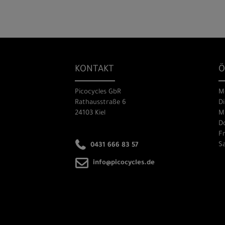
KONTAKT
Ö
Picocycles GbR
M
Rathausstraße 6
Di
24103 Kiel
Mi
Do
Fr
Sa
0431 666 83 57
info@picocycles.de