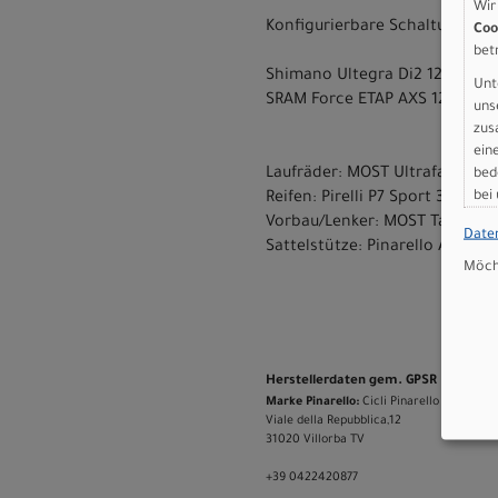
Wir
Konfigurierbare Schaltungen:
Coo
bet
Shimano Ultegra Di2 12s
Unt
SRAM Force ETAP AXS 12s
uns
zus
ein
Laufräder: MOST Ultrafast 40*
bed
bei
Reifen: Pirelli P7 Sport 35-622
Vorbau/Lenker: MOST Talon Ult
Date
Sattelstütze: Pinarello Aero S
Möcht
Herstellerdaten gem. GPSR
Marke Pinarello:
Cicli Pinarello S.r.l.
Viale della Repubblica,12
31020 Villorba TV
+39 0422420877