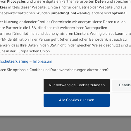
 von
Picocycles
und unsere digitalen Partner verarbeiten
Daten
und speichern
kies
mittels dieser Website. Einige sind für den Betrieb der Website und aus
riebswirtschaftlichen Gründen
unbedingt notwendig
, andere sind
optional
.
er Nutzung optionaler Cookies übermitteln wir anonymisierte Daten u.a. an
ere Partner in die USA, die diese mit weiteren ihrer Datenquellen
ammenführen können und deanonymisieren könnten. Wenngleich es kaum um
e 1:1-Identifikation Ihrer Person geht (eher staatlichen Behörden), ist auch zu
enken, dass Ihre Daten in den USA nicht in der gleichen Weise geschützt sind 
 uns in der Europäischen Union.
 black 60 tpi Nylon breaker
ra Light
nschutzerklärung
—
Impressum
eatpost
en Sie optionale Cookies und Datenverarbeitungen akzeptieren?
Nur notwendige Cookies zulassen
Details
Alle Cookies zulassen