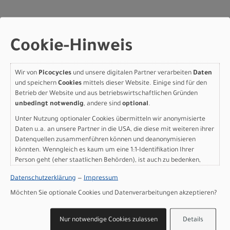
Cookie-Hinweis
Herstellerdaten gem. GPSR
Marke Pinarello:
Cicli Pinarello S.r.l.
Viale della Repubblica,12
31020 Villorba TV
Wir von
Picocycles
und unsere digitalen Partner verarbeiten
Daten
und speichern
Cookies
mittels dieser Website. Einige sind für den
+39 0422420877
Betrieb der Website und aus betriebswirtschaftlichen Gründen
unbedingt notwendig
, andere sind
optional
.
Unter Nutzung optionaler Cookies übermitteln wir anonymisierte
Daten u.a. an unsere Partner in die USA, die diese mit weiteren ihrer
Datenquellen zusammenführen können und deanonymisieren
könnten. Wenngleich es kaum um eine 1:1-Identifikation Ihrer
KONTAKT
Person geht (eher staatlichen Behörden), ist auch zu bedenken,
dass Ihre Daten in den USA nicht in der gleichen Weise geschützt
Datenschutzerklärung
—
Impressum
Picocycles GbR
sind wie bei uns in der Europäischen Union.
Rathausstraße 6
Möchten Sie optionale Cookies und Datenverarbeitungen akzeptieren?
24103 Kiel
Nur notwendige Cookies zulassen
Details