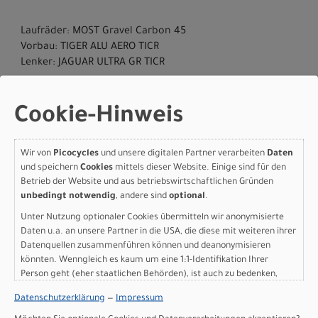
Laufräder: MOST Gravel Carbon 45
Vorbau: TIGER ALU AERO TICR
Lenker: JAGUAR ULTRA GR TICR
Cookie-Hinweis
Wir von
Picocycles
und unsere digitalen Partner verarbeiten
Daten
Herstellerdaten gem. GPSR
und speichern
Cookies
mittels dieser Website. Einige sind für den
Marke Pinarello:
Cicli Pinarello S.r.l.
Betrieb der Website und aus betriebswirtschaftlichen Gründen
Viale della Repubblica,12
unbedingt notwendig
, andere sind
optional
.
31020 Villorba TV
Unter Nutzung optionaler Cookies übermitteln wir anonymisierte
+39 0422420877
Daten u.a. an unsere Partner in die USA, die diese mit weiteren ihrer
Datenquellen zusammenführen können und deanonymisieren
könnten. Wenngleich es kaum um eine 1:1-Identifikation Ihrer
Person geht (eher staatlichen Behörden), ist auch zu bedenken,
dass Ihre Daten in den USA nicht in der gleichen Weise geschützt
Datenschutzerklärung
—
Impressum
sind wie bei uns in der Europäischen Union.