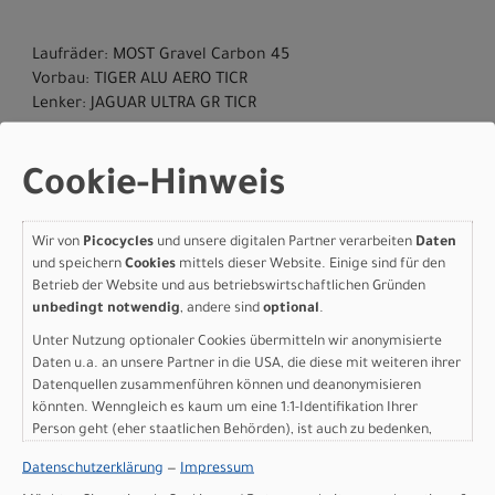
Laufräder: MOST Gravel Carbon 45
Vorbau: TIGER ALU AERO TICR
Lenker: JAGUAR ULTRA GR TICR
Cookie-Hinweis
Wir von
Picocycles
und unsere digitalen Partner verarbeiten
Daten
Herstellerdaten gem. GPSR
und speichern
Cookies
mittels dieser Website. Einige sind für den
Marke Pinarello:
Cicli Pinarello S.r.l.
Betrieb der Website und aus betriebswirtschaftlichen Gründen
Viale della Repubblica,12
unbedingt notwendig
, andere sind
optional
.
31020 Villorba TV
Unter Nutzung optionaler Cookies übermitteln wir anonymisierte
+39 0422420877
Daten u.a. an unsere Partner in die USA, die diese mit weiteren ihrer
Datenquellen zusammenführen können und deanonymisieren
könnten. Wenngleich es kaum um eine 1:1-Identifikation Ihrer
Person geht (eher staatlichen Behörden), ist auch zu bedenken,
dass Ihre Daten in den USA nicht in der gleichen Weise geschützt
Datenschutzerklärung
—
Impressum
sind wie bei uns in der Europäischen Union.