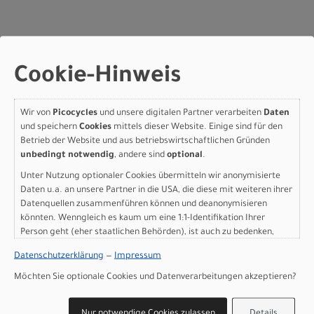
Cookie-Hinweis
Herstellerdaten gem. GPSR
Marke Pinarello:
Cicli Pinarello S.r.l.
Viale della Repubblica,12
Wir von
Picocycles
und unsere digitalen Partner verarbeiten
Daten
31020 Villorba TV
und speichern
Cookies
mittels dieser Website. Einige sind für den
Betrieb der Website und aus betriebswirtschaftlichen Gründen
+39 0422420877
unbedingt notwendig
, andere sind
optional
.
Unter Nutzung optionaler Cookies übermitteln wir anonymisierte
Daten u.a. an unsere Partner in die USA, die diese mit weiteren ihrer
Datenquellen zusammenführen können und deanonymisieren
könnten. Wenngleich es kaum um eine 1:1-Identifikation Ihrer
Person geht (eher staatlichen Behörden), ist auch zu bedenken,
KONTAKT
dass Ihre Daten in den USA nicht in der gleichen Weise geschützt
Datenschutzerklärung
—
Impressum
sind wie bei uns in der Europäischen Union.
Picocycles GbR
Möchten Sie optionale Cookies und Datenverarbeitungen akzeptieren?
Rathausstraße 6
24103 Kiel
Nur notwendige Cookies zulassen
Details