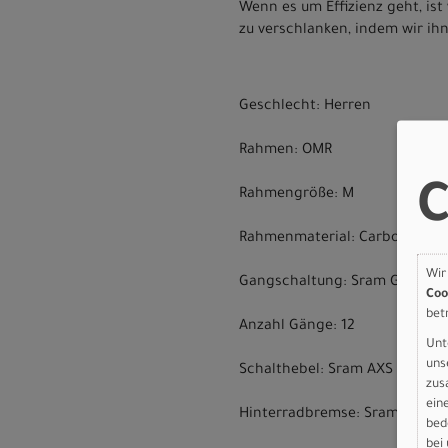
Wenn es um Effizienz geht, is
zu verschlanken, indem wir ihn
Geschlecht: Herren
Rahmen: OMR
C
Rahmengröße: M
Rahmenmaterial: Carbon
Wir
Gangschaltung: Sram GX Eagl
Coo
bet
Anzahl Gänge: 12
Unt
uns
Schalthebel: Sram AXS Pod
zus
ein
Hinterradbremse: Sram Motive 
bed
bei