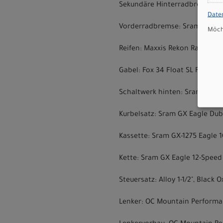
Sekundäre Hinterradbremse: Sr
Date
Vorderradbremse: Sram Motive 
Möcht
Reifen: Maxxis Rekon Race 2.40
Gabel: Fox 34 Float SL Factory
Schaltwerk hinten: Sram GX E
Kurbelsatz: Sram GX Eagle Dub
Kassette: Sram GX-1275 Eagle 1
Kette: Sram GX Eagle 12-Speed
Steuersatz: Alloy 1-1/2", Black
Lenker: OC Mountain Performa