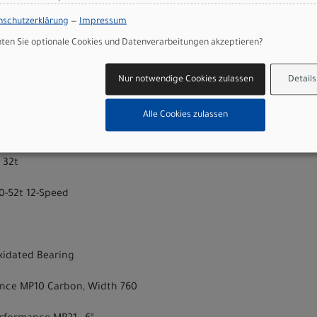
am Motive Silver A2 4 piston Hydraulic Disc
nschutzerklärung
—
Impressum
Silver A2 4 piston Hydraulic Disc
en Sie optionale Cookies und Datenverarbeitungen akzeptieren?
" WT 120 TPI Exo TLR
Nur notwendige Cookies zulassen
Details
 120, Grip SL, Remote-Adj Push to Lock, QR15x110, Kashima
Alle Cookies zulassen
agle AXS
 32t
0-52t 12-Speed
 Oxidated Bearing
nce MP10 Carbon, Width 760