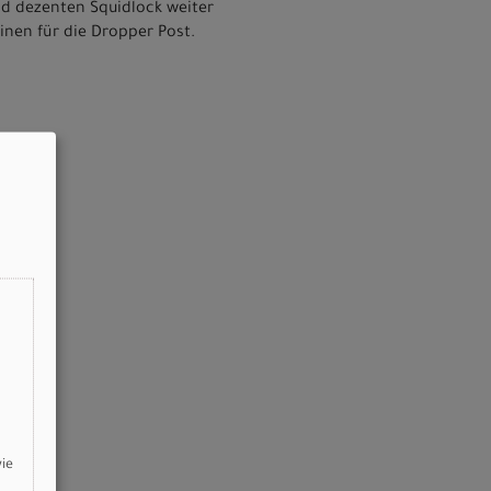
nd dezenten Squidlock weiter
inen für die Dropper Post.
wie