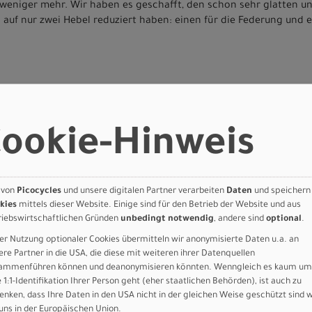
t weniger mehr. Wir haben es geschafft, den schon sehr glatten u
 auf nur zwei Hebel reduziert haben: einen für die Federung und e
ookie-Hinweis
 von
Picocycles
und unsere digitalen Partner verarbeiten
Daten
und speichern
e AXS
kies
mittels dieser Website. Einige sind für den Betrieb der Website und aus
riebswirtschaftlichen Gründen
unbedingt notwendig
, andere sind
optional
.
er Nutzung optionaler Cookies übermitteln wir anonymisierte Daten u.a. an
ere Partner in die USA, die diese mit weiteren ihrer Datenquellen
ammenführen können und deanonymisieren könnten. Wenngleich es kaum um
e 1:1-Identifikation Ihrer Person geht (eher staatlichen Behörden), ist auch zu
Silver A2 4 piston Hydraulic Disc
enken, dass Ihre Daten in den USA nicht in der gleichen Weise geschützt sind 
 uns in der Europäischen Union.