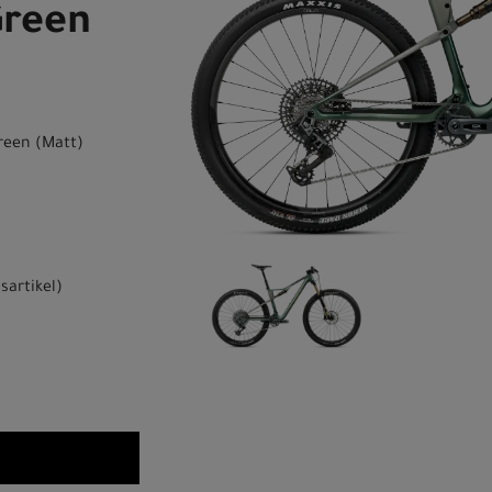
Green
reen (Matt)
sartikel
)