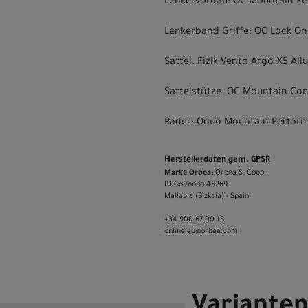
Lenkervorbau: OC Mountain Pe
Lenkerband Griffe: OC Lock On
Sattel: Fizik Vento Argo X5 A
Sattelstütze: OC Mountain Co
Räder: Oquo Mountain Perfo
Herstellerdaten gem. GPSR
Marke Orbea:
Orbea S. Coop.
P.I.Goitondo 48269
Mallabia (Bizkaia) - Spain
+34 900 67 00 18
online.eu@orbea.com
Variante