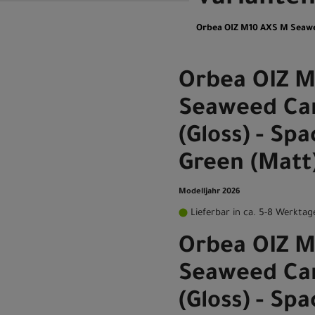
Orbea OIZ M10 AXS M Seawee
Orbea OIZ M
Seaweed Ca
(Gloss) - Sp
Green (Matt
Modelljahr 2026
Lieferbar in ca. 5-8 Werktag
Orbea OIZ M
Seaweed Ca
(Gloss) - Sp