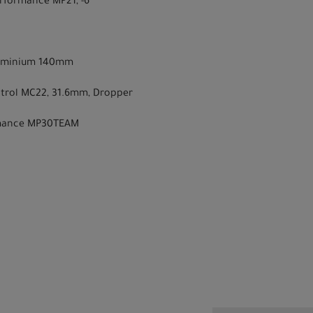
rformance MP21, -6º
lluminium 140mm
ntrol MC22, 31.6mm, Dropper
rmance MP30TEAM
n