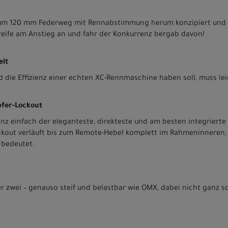
um 120 mm Federweg mit Rennabstimmung herum konzipiert und i
Greife am Anstieg an und fahr der Konkurrenz bergab davon!
eit
nd die Effizienz einer echten XC-Rennmaschine haben soll, muss lei
fer-Lockout
ganz einfach der eleganteste, direkteste und am besten integrier
ckout verläuft bis zum Remote-Hebel komplett im Rahmeninneren,
 bedeutet.
zwei – genauso steif und belastbar wie OMX, dabei nicht ganz so