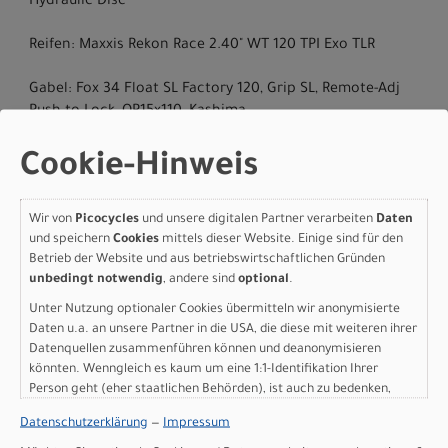
Hydraulic Disc
Reifen: Maxxis Rekon Race 2.40" WT 120 TPI Exo TLR
Gabel: Fox 34 Float SL Factory 120, Grip SL, Remote-Adj
Push to Lock, QR15x110, Kashima
Schaltwerk hinten: Sram X0 Eagle AXS
Cookie-Hinweis
Kurbelsatz: Sram X0 Eagle Dub Black 34t
Wir von
Picocycles
und unsere digitalen Partner verarbeiten
Daten
und speichern
Cookies
mittels dieser Website. Einige sind für den
Kassette: Sram GX-1275 Eagle 10-52t 12-Speed
Betrieb der Website und aus betriebswirtschaftlichen Gründen
unbedingt notwendig
, andere sind
optional
.
Kette: Sram GX Eagle 12-Speed
Unter Nutzung optionaler Cookies übermitteln wir anonymisierte
Daten u.a. an unsere Partner in die USA, die diese mit weiteren ihrer
Steuersatz: Alloy 1-1/2", Black Oxidated Bearing
Datenquellen zusammenführen können und deanonymisieren
könnten. Wenngleich es kaum um eine 1:1-Identifikation Ihrer
Lenker: OC Mountain Performance MP10 Carbon, Cockpit,
Person geht (eher staatlichen Behörden), ist auch zu bedenken,
Width 760
dass Ihre Daten in den USA nicht in der gleichen Weise geschützt
Datenschutzerklärung
—
Impressum
sind wie bei uns in der Europäischen Union.
Sattel: Selle Italia SLR Boost Elite Fill, Rail Ø7 mm