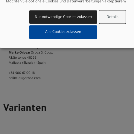
Möchten Sie optionale Cookies und Datenverarbeitungen akzeptieren?
Sattelstütze: OC Mountain Performance DP-MP10,
Nur notwendige Cookies zulassen
Details
31.6mm, Dropper
Räder: Oquo Mountain Performance MP30TEAM
Alle Cookies zulassen
Herstellerdaten gem. GPSR
Marke Orbea:
Orbea S. Coop.
P.I.Goitondo 48269
Mallabia (Bizkaia) - Spain
+34 900 67 00 18
online.eu@orbea.com
Varianten