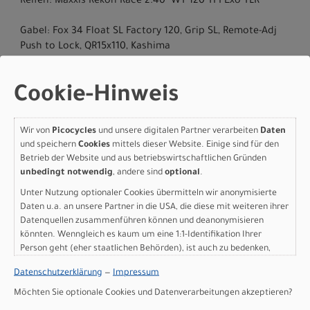
Reifen: Maxxis Rekon Race 2.40" WT 120 TPI Exo TLR
Gabel: Fox 34 Float SL Factory 120, Grip SL, Remote-Adj
Push to Lock, QR15x110, Kashima
Schaltwerk hinten: Sram XX Eagle SL AXS
Cookie-Hinweis
Kurbelsatz: Sram XX SL Eagle Dub Black 34t
Wir von
Picocycles
und unsere digitalen Partner verarbeiten
Daten
Kassette: Sram XX-1299 Eagle SL 10-52t 12-Speed
und speichern
Cookies
mittels dieser Website. Einige sind für den
Betrieb der Website und aus betriebswirtschaftlichen Gründen
Kette: Sram XX-SL Eagle 12-Speed
unbedingt notwendig
, andere sind
optional
.
Unter Nutzung optionaler Cookies übermitteln wir anonymisierte
Steuersatz: Alloy 1-1/2", Black Oxidated Bearing
Daten u.a. an unsere Partner in die USA, die diese mit weiteren ihrer
Datenquellen zusammenführen können und deanonymisieren
Lenker: OC Mountain Performance MP10 Carbon, Cockpit,
könnten. Wenngleich es kaum um eine 1:1-Identifikation Ihrer
Width 760
Person geht (eher staatlichen Behörden), ist auch zu bedenken,
dass Ihre Daten in den USA nicht in der gleichen Weise geschützt
Datenschutzerklärung
—
Impressum
Sattel: Selle Italia SLR Boost Carbon Fill, Carbon Rail Ø7x9
sind wie bei uns in der Europäischen Union.
mm
Möchten Sie optionale Cookies und Datenverarbeitungen akzeptieren?