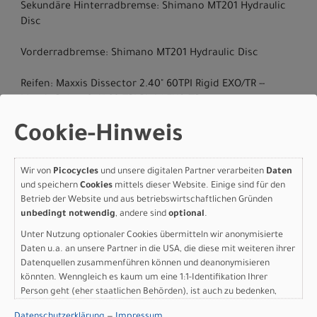
Sekundäre Hinterradbremse: Shimano MT201 Hydraulic
Disc
Vorderradbremse: Shimano MT201 Hydraulic Disc
Reifen: Maxxis Dissector 2.40" 60TPI Rigid EXO/TR --
Maxxis Rekon 2.4" 60 TPI Rigid EXO/TR
Cookie-Hinweis
Gabel: Marzocchi Bomber Z2 140 Rail Remote Push-Lock
QR15x110
Wir von
Picocycles
und unsere digitalen Partner verarbeiten
Daten
Schaltwerk hinten: Shimano Deore M6100 SGS Shadow
und speichern
Cookies
mittels dieser Website. Einige sind für den
Plus
Betrieb der Website und aus betriebswirtschaftlichen Gründen
unbedingt notwendig
, andere sind
optional
.
Kurbelsatz: Forged alloy, 32t
Unter Nutzung optionaler Cookies übermitteln wir anonymisierte
Daten u.a. an unsere Partner in die USA, die diese mit weiteren ihrer
Kassette: Shimano CS-M6100 10-51t 12-Speed
Datenquellen zusammenführen können und deanonymisieren
könnten. Wenngleich es kaum um eine 1:1-Identifikation Ihrer
Kette: Shimano M6100
Person geht (eher staatlichen Behörden), ist auch zu bedenken,
dass Ihre Daten in den USA nicht in der gleichen Weise geschützt
Datenschutzerklärung
—
Impressum