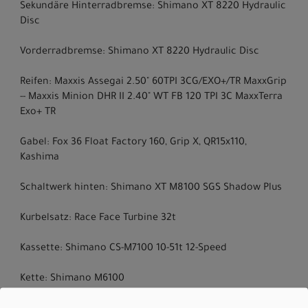
Sekundäre Hinterradbremse: Shimano XT 8220 Hydraulic
Disc
Vorderradbremse: Shimano XT 8220 Hydraulic Disc
Reifen: Maxxis Assegai 2.50" 60TPI 3CG/EXO+/TR MaxxGrip
-- Maxxis Minion DHR II 2.40" WT FB 120 TPI 3C MaxxTerra
Exo+ TR
Gabel: Fox 36 Float Factory 160, Grip X, QR15x110,
Kashima
Schaltwerk hinten: Shimano XT M8100 SGS Shadow Plus
Kurbelsatz: Race Face Turbine 32t
Kassette: Shimano CS-M7100 10-51t 12-Speed
Kette: Shimano M6100