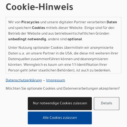
Steuersatz: Alloy 1-1/2", Black Oxidated Bearing
Cookie-Hinweis
Lenker: OC Mountain Control MC10 Carbon, Rise 20,
Width 800
Wir von
Picocycles
und unsere digitalen Partner verarbeiten
Daten
und speichern
Cookies
mittels dieser Website. Einige sind für den
Lenkervorbau: OC Mountain Control MC11 Alu SL, 0º
Betrieb der Website und aus betriebswirtschaftlichen Gründen
unbedingt notwendig
, andere sind
optional
.
Lenkerband Griffe: Ergon GE10
Unter Nutzung optionaler Cookies übermitteln wir anonymisierte
Daten u.a. an unsere Partner in die USA, die diese mit weiteren ihrer
Sattel: Ergon SM Enduro
Datenquellen zusammenführen können und deanonymisieren
könnten. Wenngleich es kaum um eine 1:1-Identifikation Ihrer
Sattelstütze: OC Mountain Control MC10, 31.6mm,
Person geht (eher staatlichen Behörden), ist auch zu bedenken,
Dropper
dass Ihre Daten in den USA nicht in der gleichen Weise geschützt
Datenschutzerklärung
—
Impressum
sind wie bei uns in der Europäischen Union.
Räder: Oquo Mountain Control MC32TEAM
Möchten Sie optionale Cookies und Datenverarbeitungen akzeptieren?
Herstellerdaten gem. GPSR
Nur notwendige Cookies zulassen
Details
Marke Orbea:
Orbea S. Coop.
P.I.Goitondo 48269
Alle Cookies zulassen
Mallabia (Bizkaia) - Spain