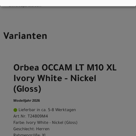
+34 900 67 00 18
online.eu@orbea.com
Varianten
Orbea OCCAM LT M10 XL
Ivory White - Nickel
(Gloss)
Modelljahr 2026
Lieferbar in ca. 5-8 Werktagen
Art.Nr. T24809M4
Farbe: Ivory White - Nickel (Gloss)
Geschlecht: Herren
Rahmengröße: XL