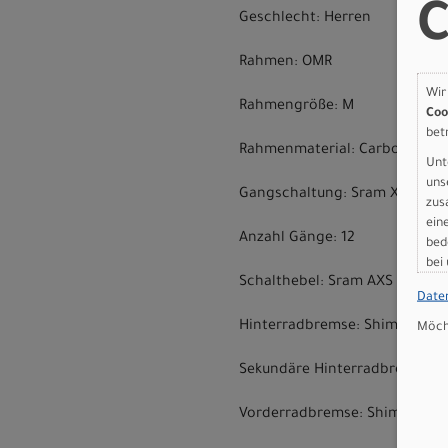
C
Geschlecht: Herren
Rahmen: OMR
Wir
Rahmengröße: M
Coo
bet
Rahmenmaterial: Carbon
Unt
uns
Gangschaltung: Sram X0 Eagl
zus
ein
Anzahl Gänge: 12
bed
bei
Schalthebel: Sram AXS Pod
Date
Hinterradbremse: Shimano XT 
Möcht
Sekundäre Hinterradbremse: S
Vorderradbremse: Shimano XT 