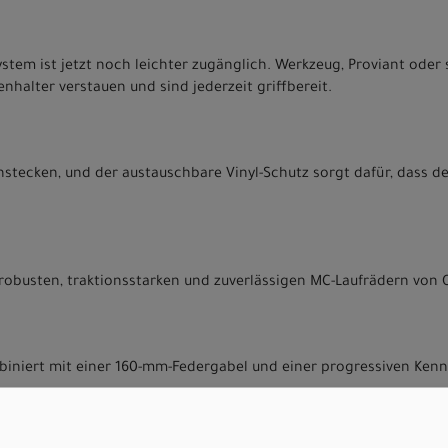
tem ist jetzt noch leichter zugänglich. Werkzeug, Proviant oder 
halter verstauen und sind jederzeit griffbereit.
stecken, und der austauschbare Vinyl-Schutz sorgt dafür, dass de
obusten, traktionsstarken und zuverlässigen MC-Laufrädern von
niert mit einer 160-mm-Federgabel und einer progressiven Kennli