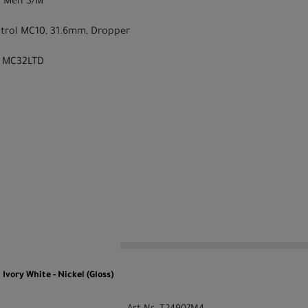
p Men S/M
ntrol MC10, 31.6mm, Dropper
l MC32LTD
n
ory White - Nickel (Gloss)