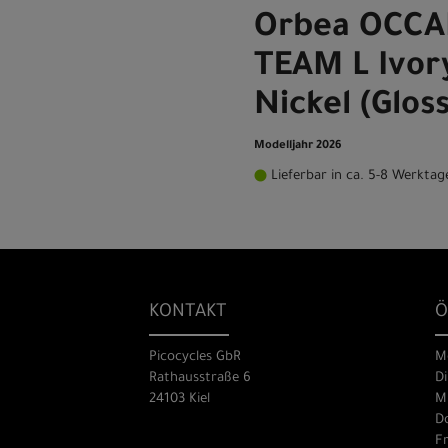
Orbea OCCA
TEAM L Ivor
Nickel (Gloss
Modelljahr 2026
Lieferbar in ca. 5-8 Werktag
KONTAKT
Ö
Picocycles GbR
M
Rathausstraße 6
Di
24103 Kiel
Mi
Do
Fr