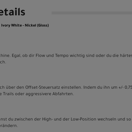
tails
ory White - Nickel (Gloss)
ine. Egal, ob dir Flow und Tempo wichtig sind oder du die härtes
ich.
ch über den Offset-Steuersatz einstellen. Indem du ihn um +/- 0,75º
ere Trails oder aggressivere Abfahrten.
nnst du zwischen der High- und der Low-Position wechseln und s
erändern.