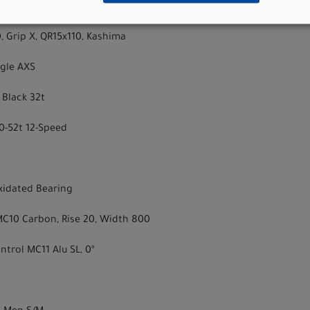
0TPI 3CG/EXO+/TR MaxxGrip -- Maxxis Minion DHR II 2.40" WT FB 12
, Grip X, QR15x110, Kashima
agle AXS
 Black 32t
0-52t 12-Speed
 Oxidated Bearing
MC10 Carbon, Rise 20, Width 800
trol MC11 Alu SL, 0º