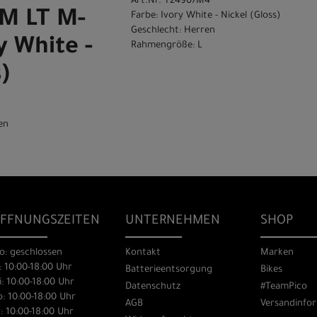
Art.Nr. T24907M4
M LT M-
Farbe: Ivory White - Nickel (Gloss)
Geschlecht: Herren
y White -
Rahmengröße: L
)
en
FFNUNGSZEITEN
UNTERNEHMEN
SHOP
o: geschlossen
Kontakt
Marken
: 10:00-18:00 Uhr
Batterieentsorgung
Bikes
: 10:00-18:00 Uhr
Datenschutz
#TeamPico
: 10:00-18:00 Uhr
AGB
Versandinfo
: 10:00-18:00 Uhr