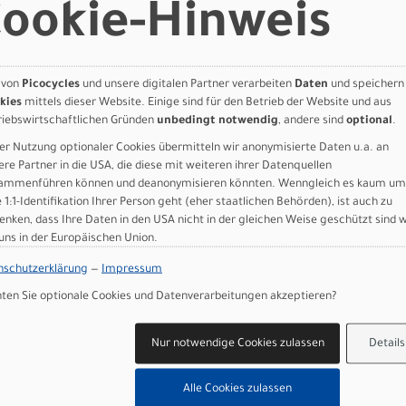
ookie-Hinweis
 von
Picocycles
und unsere digitalen Partner verarbeiten
Daten
und speichern
kies
mittels dieser Website. Einige sind für den Betrieb der Website und aus
riebswirtschaftlichen Gründen
unbedingt notwendig
, andere sind
optional
.
er Nutzung optionaler Cookies übermitteln wir anonymisierte Daten u.a. an
ere Partner in die USA, die diese mit weiteren ihrer Datenquellen
e AXS
ammenführen können und deanonymisieren könnten. Wenngleich es kaum um
e 1:1-Identifikation Ihrer Person geht (eher staatlichen Behörden), ist auch zu
enken, dass Ihre Daten in den USA nicht in der gleichen Weise geschützt sind 
 uns in der Europäischen Union.
nschutzerklärung
—
Impressum
8220 Hydraulic Disc
en Sie optionale Cookies und Datenverarbeitungen akzeptieren?
himano XT 8220 Hydraulic Disc
Nur notwendige Cookies zulassen
Details
8220 Hydraulic Disc
Alle Cookies zulassen