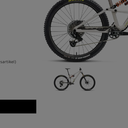
sartikel
)