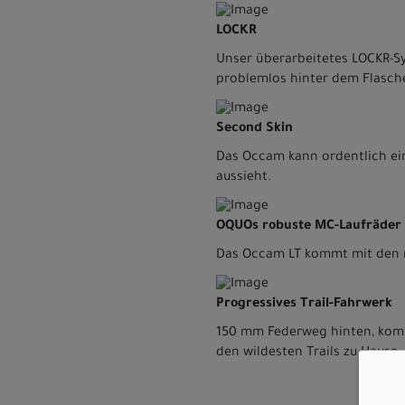
LOCKR
Unser überarbeitetes LOCKR-Sys
problemlos hinter dem Flaschen
Second Skin
Das Occam kann ordentlich ein
aussieht.
OQUOs robuste MC-Laufräder
Das Occam LT kommt mit den r
Progressives Trail-Fahrwerk
150 mm Federweg hinten, kombi
den wildesten Trails zu Hause.