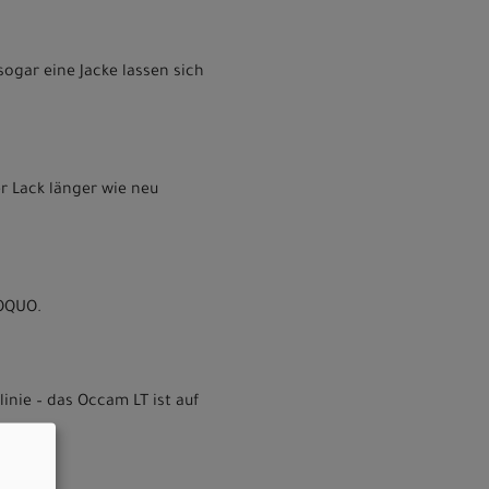
sogar eine Jacke lassen sich
r Lack länger wie neu
 OQUO.
nie – das Occam LT ist auf