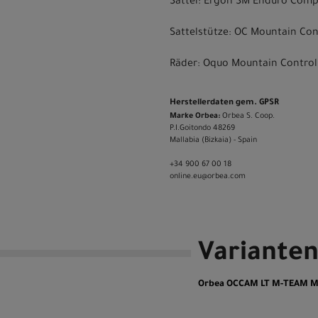
Sattel: Ergon SM Enduro Com
Sattelstütze: OC Mountain Co
Räder: Oquo Mountain Contro
Herstellerdaten gem. GPSR
Marke Orbea:
Orbea S. Coop.
P.I.Goitondo 48269
Mallabia (Bizkaia) - Spain
+34 900 67 00 18
online.eu@orbea.com
Variante
Orbea OCCAM LT M-TEAM M Iv