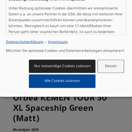
Orbea KEMEN TOUR 30 L
Unter Nutzung optionaler Cookies übermitteln wir anonymisierte
Daten u.a. an unsere Partner in die USA, die diese mit weiteren ihrer
Spaceship Green (Matt)
Datenquellen zusammenführen können und deanonymisieren
könnten. Wenngleich es kaum um eine 1:1-Identifikation Ihrer
Modelljahr 2025
Person geht (eher staatlichen Behörden), ist auch zu bedenken,
dass Ihre Daten in den USA nicht in der gleichen Weise geschützt
Nicht im Laden verfügbar - Jetzt anfragen!
Datenschutzerklärung
—
Impressum
sind wie bei uns in der Europäischen Union.
Art.Nr. S36907W8
Farbe: Spaceship Green (Matt)
Möchten Sie optionale Cookies und Datenverarbeitungen akzeptieren?
Geschlecht: Herren
Rahmengröße: L
Nur notwendige Cookies zulassen
Details
pro Stück (inkl. MwSt. zzgl.
Versandkosten für
Grossartikel
)
3.499,00 EUR
Alle Cookies zulassen
Orbea KEMEN TOUR 30
XL Spaceship Green
(Matt)
Modelljahr 2025