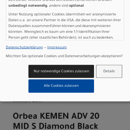
Betrieb der Website und aus betriebswirtschaftlichen Gründen
3.599,00 EUR
unbedingt notwendig
, andere sind
optional
.
Unter Nutzung optionaler Cookies übermitteln wir anonymisierte
Orbea KEMEN ADV 30
Daten u.a. an unsere Partner in die USA, die diese mit weiteren ihrer
MID L Diamond Black
Datenquellen zusammenführen können und deanonymisieren
könnten. Wenngleich es kaum um eine 1:1-Identifikation Ihrer
(Matt-Gloss)
Person geht (eher staatlichen Behörden), ist auch zu bedenken,
dass Ihre Daten in den USA nicht in der gleichen Weise geschützt
Datenschutzerklärung
—
Impressum
Modelljahr 2025
sind wie bei uns in der Europäischen Union.
Möchten Sie optionale Cookies und Datenverarbeitungen akzeptieren?
Nicht im Laden verfügbar - Jetzt anfragen!
Art.Nr. S36507VT
Farbe: Diamond Black (Matt-Gloss)
Nur notwendige Cookies zulassen
Details
Geschlecht: Damen
Rahmengröße: L
Alle Cookies zulassen
pro Stück (inkl. MwSt. zzgl.
Versandkosten für
Grossartikel
)
3.599,00 EUR
Orbea KEMEN ADV 20
MID S Diamond Black