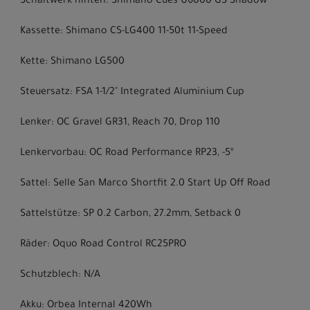
Schaltwerk hinten: Shimano Cues U6000 GS Shadow
Kassette: Shimano CS-LG400 11-50t 11-Speed
Kette: Shimano LG500
Steuersatz: FSA 1-1/2" Integrated Aluminium Cup
Lenker: OC Gravel GR31, Reach 70, Drop 110
Lenkervorbau: OC Road Performance RP23, -5º
Sattel: Selle San Marco Shortfit 2.0 Start Up Off Road
Sattelstütze: SP 0.2 Carbon, 27.2mm, Setback 0
Räder: Oquo Road Control RC25PRO
Schutzblech: N/A
Akku: Orbea Internal 420Wh