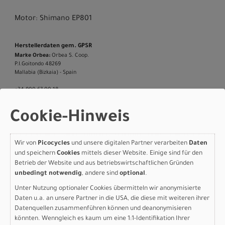
Motor: Shimano EP801
Herstellerdaten gem. GPSR
Marke Orbea:
Orbea S. Coop.
P.I.Goitondo 48269
Mallabia (Bizkaia) - Spain
+34 900 67 00 18
online.eu@orbea.com
Cookie-Hinweis
Wir von
Picocycles
und unsere digitalen Partner verarbeiten
Daten
Varianten
und speichern
Cookies
mittels dieser Website. Einige sind für den
Betrieb der Website und aus betriebswirtschaftlichen Gründen
unbedingt notwendig
, andere sind
optional
.
Unter Nutzung optionaler Cookies übermitteln wir anonymisierte
Orbea DENNA M40 XL
Daten u.a. an unsere Partner in die USA, die diese mit weiteren ihrer
Datenquellen zusammenführen können und deanonymisieren
Nickel (Matt) - Carbon
könnten. Wenngleich es kaum um eine 1:1-Identifikation Ihrer