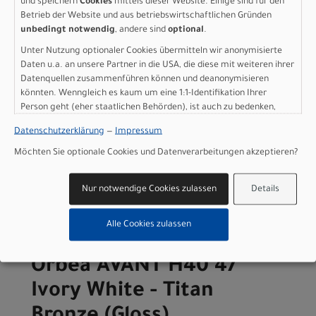
Ivory White - Titan
und speichern
Cookies
mittels dieser Website. Einige sind für den
Betrieb der Website und aus betriebswirtschaftlichen Gründen
Bronze (Gloss)
unbedingt notwendig
, andere sind
optional
.
Unter Nutzung optionaler Cookies übermitteln wir anonymisierte
Modelljahr 2026
Daten u.a. an unsere Partner in die USA, die diese mit weiteren ihrer
Lieferbar in ca. 5-8 Werktagen
Datenquellen zusammenführen können und deanonymisieren
Art.Nr. T10255BN
könnten. Wenngleich es kaum um eine 1:1-Identifikation Ihrer
Farbe: Ivory White - Titan Bronze (Gloss)
Person geht (eher staatlichen Behörden), ist auch zu bedenken,
Geschlecht: Herren
dass Ihre Daten in den USA nicht in der gleichen Weise geschützt
Datenschutzerklärung
—
Impressum
Rahmengröße: 55
sind wie bei uns in der Europäischen Union.
pro Stück (inkl. MwSt. zzgl.
Versandkosten für
Möchten Sie optionale Cookies und Datenverarbeitungen akzeptieren?
Grossartikel
)
1.799,00 EUR
Nur notwendige Cookies zulassen
Details
IN DEN WARENKORB
Alle Cookies zulassen
Orbea AVANT H40 47
Ivory White - Titan