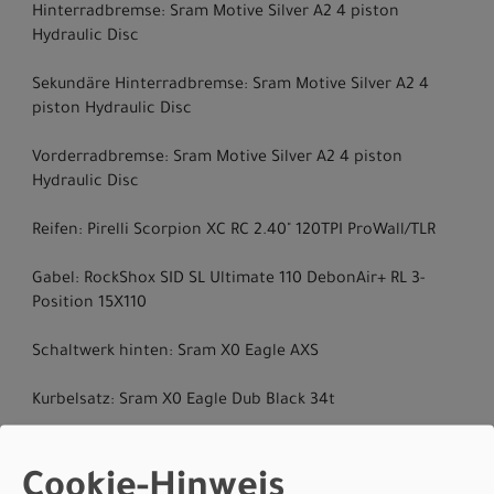
Hinterradbremse: Sram Motive Silver A2 4 piston
Hydraulic Disc
Sekundäre Hinterradbremse: Sram Motive Silver A2 4
piston Hydraulic Disc
Vorderradbremse: Sram Motive Silver A2 4 piston
Hydraulic Disc
Reifen: Pirelli Scorpion XC RC 2.40" 120TPI ProWall/TLR
Gabel: RockShox SID SL Ultimate 110 DebonAir+ RL 3-
Position 15X110
Schaltwerk hinten: Sram X0 Eagle AXS
Kurbelsatz: Sram X0 Eagle Dub Black 34t
Kassette: Sram GX-1275 Eagle 10-52t 12-Speed
Cookie-Hinweis