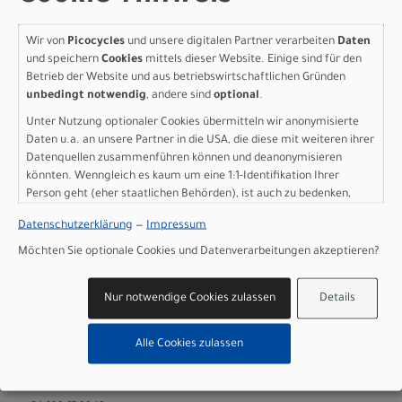
Kette: Sram GX Eagle 12-Speed
Wir von
Picocycles
und unsere digitalen Partner verarbeiten
Daten
Steuersatz: Alloy 1-1/2", Black Oxidated Bearing
und speichern
Cookies
mittels dieser Website. Einige sind für den
Betrieb der Website und aus betriebswirtschaftlichen Gründen
Lenker: OC Mountain Performance MP10 Carbon, Cockpit,
unbedingt notwendig
, andere sind
optional
.
Width 760
Unter Nutzung optionaler Cookies übermitteln wir anonymisierte
Daten u.a. an unsere Partner in die USA, die diese mit weiteren ihrer
Lenkerband Griffe: Ergon GXR
Datenquellen zusammenführen können und deanonymisieren
könnten. Wenngleich es kaum um eine 1:1-Identifikation Ihrer
Sattel: Prologo Nago R4 Tirox rails size 137mm
Person geht (eher staatlichen Behörden), ist auch zu bedenken,
dass Ihre Daten in den USA nicht in der gleichen Weise geschützt
Sattelstütze: OC Mountain Performance DP-MP10,
Datenschutzerklärung
—
Impressum
sind wie bei uns in der Europäischen Union.
31.6mm, Dropper
Möchten Sie optionale Cookies und Datenverarbeitungen akzeptieren?
Räder: Oquo Mountain Performance MP30TEAM
Nur notwendige Cookies zulassen
Details
Herstellerdaten gem. GPSR
Alle Cookies zulassen
Marke Orbea:
Orbea S. Coop.
P.I.Goitondo 48269
Mallabia (Bizkaia) - Spain