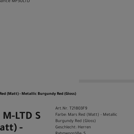
mance MP30LTD
n
d (Matt) - Metallic Burgundy Red (Gloss)
Art.Nr. T21803F9
 M-LTD S
Farbe: Mars Red (Matt) - Metallic
Burgundy Red (Gloss)
tt) -
Geschlecht: Herren
Rahmengröße: S