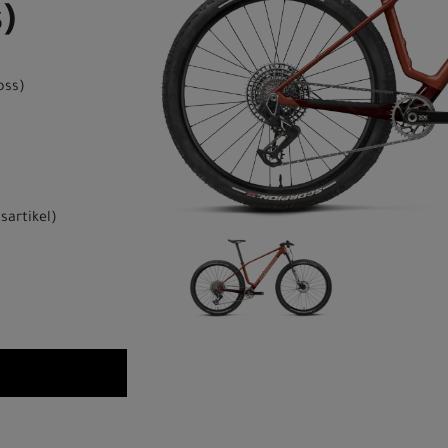
)
oss)
sartikel
)