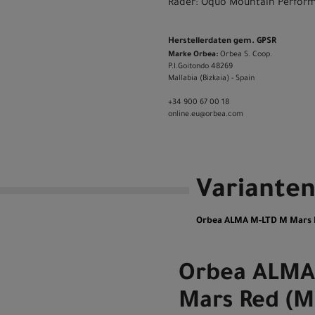
Räder: Oquo Mountain Perfor
Herstellerdaten gem. GPSR
Marke Orbea:
Orbea S. Coop.
P.I.Goitondo 48269
Mallabia (Bizkaia) - Spain
+34 900 67 00 18
online.eu@orbea.com
Variante
Orbea ALMA M-LTD M Mars Re
Orbea ALMA
Mars Red (Ma