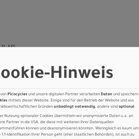
 SL AXS
ookie-Hinweis
timate
Ultimate A2 4 piston Hydraulic Disc
 von
Picocycles
und unsere digitalen Partner verarbeiten
Daten
und speichern
kies
mittels dieser Website. Einige sind für den Betrieb der Website und aus
am Motive Ultimate A2 4 piston Hydraulic Disc
riebswirtschaftlichen Gründen
unbedingt notwendig
, andere sind
optional
.
Ultimate A2 4 piston Hydraulic Disc
er Nutzung optionaler Cookies übermitteln wir anonymisierte Daten u.a. an
ere Partner in die USA, die diese mit weiteren ihrer Datenquellen
ammenführen können und deanonymisieren könnten. Wenngleich es kaum um
2.40" 120TPI ProWall/TLR
e 1:1-Identifikation Ihrer Person geht (eher staatlichen Behörden), ist auch zu