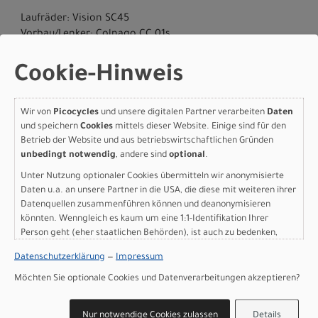
Laufräder: Vision SC45
Vorbau/Lenker: Colnago CC.01s
Herstellerdaten gem. GPSR
Cookie-Hinweis
Marke Colnago:
COLNAGO ERNESTO E C. S.R.L.
Viale Brianzaa, 9
20040 Cambiago MI
Wir von
Picocycles
und unsere digitalen Partner verarbeiten
Daten
+39 02 95 30 80 82
und speichern
Cookies
mittels dieser Website. Einige sind für den
customercare@colnago.com
Betrieb der Website und aus betriebswirtschaftlichen Gründen
info@colnago.com
unbedingt notwendig
, andere sind
optional
.
Unter Nutzung optionaler Cookies übermitteln wir anonymisierte
Daten u.a. an unsere Partner in die USA, die diese mit weiteren ihrer
Datenquellen zusammenführen können und deanonymisieren
könnten. Wenngleich es kaum um eine 1:1-Identifikation Ihrer
Person geht (eher staatlichen Behörden), ist auch zu bedenken,
KONTAKT
dass Ihre Daten in den USA nicht in der gleichen Weise geschützt
Datenschutzerklärung
—
Impressum
sind wie bei uns in der Europäischen Union.
Picocycles GbR
Möchten Sie optionale Cookies und Datenverarbeitungen akzeptieren?
Rathausstraße 6
24103 Kiel
Nur notwendige Cookies zulassen
Details