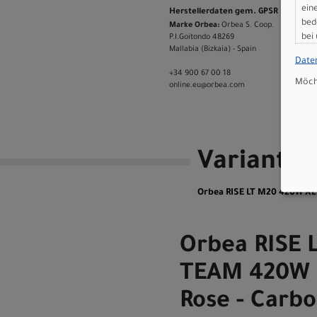
ein
Herstellerdaten gem. GPSR
bed
Marke Orbea:
Orbea S. Coop.
bei
P.I.Goitondo 48269
Mallabia (Bizkaia) - Spain
Date
+34 900 67 00 18
Möcht
online.eu@orbea.com
Variante
Orbea RISE LT M20 420W XL 
Orbea RISE 
TEAM 420W 
Rose - Carb