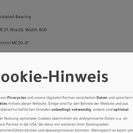
 Oxidated Bearing
C31, Rise20, Width 800
ntrol MC20, 0º
45mm
ookie-Hinweis
ntrol MC22, 31.6mm, Dropper
ess Ready
 von
Picocycles
und unsere digitalen Partner verarbeiten
Daten
und speichern
kies
mittels dieser Website. Einige sind für den Betrieb der Website und aus
riebswirtschaftlichen Gründen
unbedingt notwendig
, andere sind
optional
.
er Nutzung optionaler Cookies übermitteln wir anonymisierte Daten u.a. an
2 MC
ere Partner in die USA, die diese mit weiteren ihrer Datenquellen
ammenführen können und deanonymisieren könnten. Wenngleich es kaum um