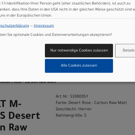
e 1:1-Identifikation Ihrer Person geht (eher staatlichen Behörden), ist auch zu
enken, dass Ihre Daten in den USA nicht in der gleichen Weise geschützt sind 
 uns in der Europäischen Union.
nschutzerklärung
—
Impressum
en Sie optionale Cookies und Datenverarbeitungen akzeptieren?
Nur notwendige Cookies zulassen
Details
n
Alle Cookies zulassen
Desert Rose - Carbon Raw Matt
Art.Nr. S33903SY
LT M-
Farbe: Desert Rose - Carbon Raw Matt
Geschlecht: Herren
S Desert
Rahmengröße: S
on Raw