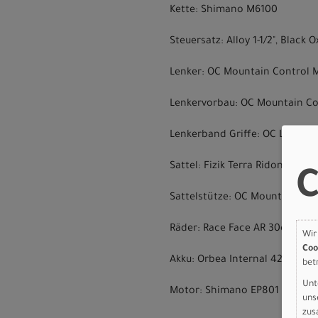
Kette: Shimano M6100
Steuersatz: Alloy 1-1/2", Black
Lenker: OC Mountain Control M
Lenkervorbau: OC Mountain Co
Lenkerband Griffe: OC Lock On
Sattel: Fizik Terra Ridon X5 1
C
Sattelstütze: OC Mountain Co
Räder: Race Face AR 30c Tubel
Wir
Coo
Akku: Orbea Internal 420Wh
bet
Unt
Motor: Shimano EP801 RS Gen
uns
zus