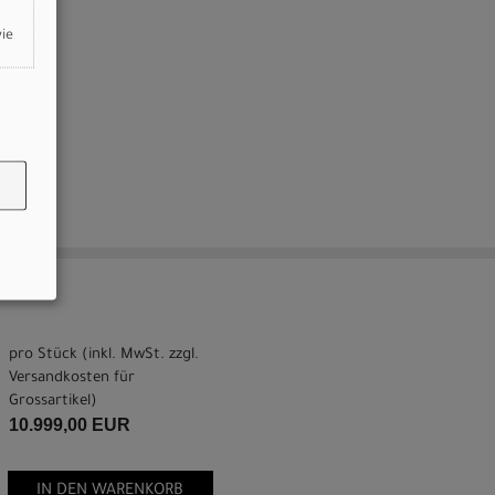
wie
pro Stück (inkl. MwSt. zzgl.
Versandkosten für
Grossartikel
)
10.999,00 EUR
IN DEN WARENKORB