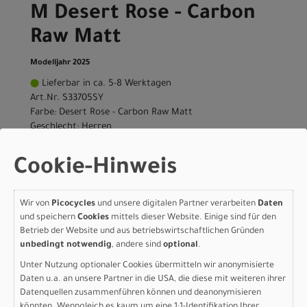
M Desert Rose - Carbon
Raw Matt
Modelljahr 2025
Lieferbar in ca. 5-8 Werktagen
Art.Nr. S33705SY
Farbe: Desert Rose - Carbon Raw Matt
Geschlecht: Herren
Rahmengröße: M
pro Stück (inkl. MwSt. zzgl.
Versandkosten für
Cookie-Hinweis
Grossartikel
)
6.999,00 EUR
Wir von
Picocycles
und unsere digitalen Partner verarbeiten
Daten
und speichern
Cookies
mittels dieser Website. Einige sind für den
IN DEN WARENKORB
Betrieb der Website und aus betriebswirtschaftlichen Gründen
unbedingt notwendig
, andere sind
optional
.
Orbea RISE LT M20 420W
Unter Nutzung optionaler Cookies übermitteln wir anonymisierte
Daten u.a. an unsere Partner in die USA, die diese mit weiteren ihrer
XL Desert Rose - Carbon
Datenquellen zusammenführen können und deanonymisieren
könnten. Wenngleich es kaum um eine 1:1-Identifikation Ihrer