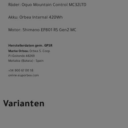
Räder: Oquo Mountain Control MC32LTD
Akku: Orbea Internal 420Wh
Motor: Shimano EP801 RS Gen2 MC
Herstellerdaten gem. GPSR
Marke Orbea:
Orbea S. Coop.
P.I.Goitondo 48269
Mallabia (Bizkaia) - Spain
+34 900 67 00 18
online.eu@orbea.com
Varianten