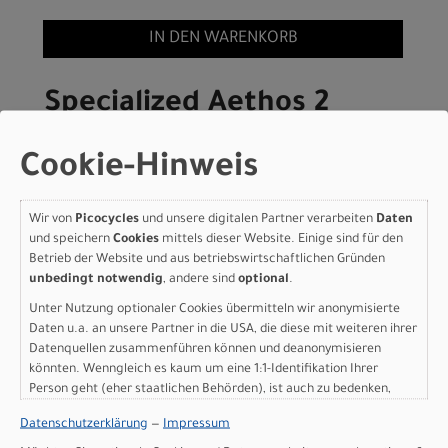
IN DEN WARENKORB
Specialized Aethos 2
Frameset - FACT 10r
Cookie-Hinweis
Carbon SATIN NEBULA
METALLIC / BURNT GOLD
Wir von
Picocycles
und unsere digitalen Partner verarbeiten
Daten
METALLIC 49
und speichern
Cookies
mittels dieser Website. Einige sind für den
Betrieb der Website und aus betriebswirtschaftlichen Gründen
unbedingt notwendig
, andere sind
optional
.
Modelljahr 2026
Unter Nutzung optionaler Cookies übermitteln wir anonymisierte
Nicht im Laden verfügbar - Jetzt anfragen!
Daten u.a. an unsere Partner in die USA, die diese mit weiteren ihrer
Art.Nr. 77226-7049
Datenquellen zusammenführen können und deanonymisieren
Farbe: SATIN NEBULA METALLIC / BURNT GOLD METALLIC
könnten. Wenngleich es kaum um eine 1:1-Identifikation Ihrer
Grösse: 49
Person geht (eher staatlichen Behörden), ist auch zu bedenken,
pro Stück (inkl. MwSt. zzgl.
Versandkosten für
dass Ihre Daten in den USA nicht in der gleichen Weise geschützt
Grossartikel
)
Datenschutzerklärung
—
Impressum
sind wie bei uns in der Europäischen Union.
3.799,00 EUR