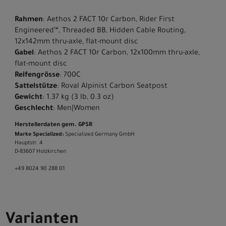
Rahmen
: Aethos 2 FACT 10r Carbon, Rider First
Engineered™, Threaded BB, Hidden Cable Routing,
12x142mm thru-axle, flat-mount disc
Gabel
: Aethos 2 FACT 10r Carbon, 12x100mm thru-axle,
flat-mount disc
Reifengrösse
: 700C
Sattelstütze
: Roval Alpinist Carbon Seatpost
Gewicht
: 1.37 kg (3 lb, 0.3 oz)
Geschlecht
: Men|Women
Herstellerdaten gem. GPSR
Marke Specialized:
Specialized Germany GmbH
Hauptstr. 4
D-83607 Holzkirchen
+49 8024 90 288 01
Varianten