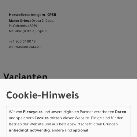
Herstellerdaten gem. GPSR
Marke Orbea:
Orbea S. Coop.
P.I.Goitondo 48269
Mallabia (Bizkaia) - Spain
+34 900 67 00 18
online.eu@orbea.com
Varianten
Cookie-Hinweis
Orbea RISE SL M-LTD
Wir von
Picocycles
und unsere digitalen Partner verarbeiten
Daten
420W M Tanzanite
und speichern
Cookies
mittels dieser Website. Einige sind für den
Betrieb der Website und aus betriebswirtschaftlichen Gründen
Carbon View - Carbon
unbedingt notwendig
, andere sind
optional
.