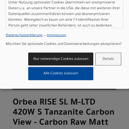
Raw Matt
Unter Nutzung optionaler Cookies übermitteln wir anonymisierte
Daten u.a. an unsere Partner in die USA, die diese mit weiteren ihrer
Datenquellen zusammenführen können und deanonymisieren
Modelljahr 2026
könnten. Wenngleich es kaum um eine 1:1-Identifikation Ihrer
Lieferbar in ca. 5-8 Werktagen
Person geht (eher staatlichen Behörden), ist auch zu bedenken,
Art.Nr. T32405SZ
dass Ihre Daten in den USA nicht in der gleichen Weise geschützt
Datenschutzerklärung
—
Impressum
Farbe: Tanzanite Carbon View - Carbon Raw Matt
sind wie bei uns in der Europäischen Union.
Geschlecht: Herren
Möchten Sie optionale Cookies und Datenverarbeitungen akzeptieren?
Rahmengröße: M
pro Stück (inkl. MwSt. zzgl.
Versandkosten für
Nur notwendige Cookies zulassen
Details
Grossartikel
)
10.999,00 EUR
Alle Cookies zulassen
IN DEN WARENKORB
Orbea RISE SL M-LTD
420W S Tanzanite Carbon
View - Carbon Raw Matt