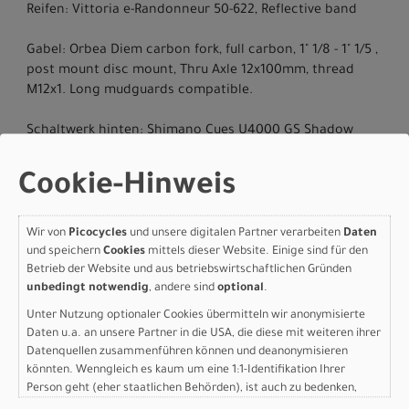
Reifen: Vittoria e-Randonneur 50-622, Reflective band
Gabel: Orbea Diem carbon fork, full carbon, 1" 1/8 - 1" 1/5 ,
post mount disc mount, Thru Axle 12x100mm, thread
M12x1. Long mudguards compatible.
Schaltwerk hinten: Shimano Cues U4000 GS Shadow
Kassette: Shimano CS-LG300 11-46t 9-Speed
Cookie-Hinweis
Kette: KMC eGlide
Wir von
Picocycles
und unsere digitalen Partner verarbeiten
Daten
Steuersatz: FSA 1-1/2" Integrated Aluminium Cup
und speichern
Cookies
mittels dieser Website. Einige sind für den
Betrieb der Website und aus betriebswirtschaftlichen Gründen
unbedingt notwendig
, andere sind
optional
.
Lenker: Orbea Urban, Integrated Light, Rise 54, Width
700
Unter Nutzung optionaler Cookies übermitteln wir anonymisierte
Daten u.a. an unsere Partner in die USA, die diese mit weiteren ihrer
Sattel: Selle Royal Vivo Ergo
Datenquellen zusammenführen können und deanonymisieren
könnten. Wenngleich es kaum um eine 1:1-Identifikation Ihrer
Person geht (eher staatlichen Behörden), ist auch zu bedenken,
Sattelstütze: Alloy, 31.6mm, Setback 0
dass Ihre Daten in den USA nicht in der gleichen Weise geschützt