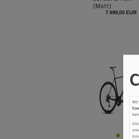
(Matt)
7.999,00 EUR
C
Wir
Coo
bet
Unt
uns
zus