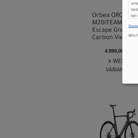
ein
bed
Orbea ORCA
bei
M20iTEAM 55
Date
Escape Green -
Möcht
Carbon View Ma
4.999,00 EUR
WEITERE
VARIANTEN