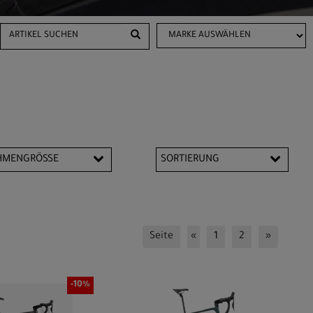
HMENGRÖSSE
SORTIERUNG
7 cm
49 cm
1 cm
53 cm
Seite
«
1
2
»
5 cm
57 cm
0 cm
L
M
-10%
XL
XS