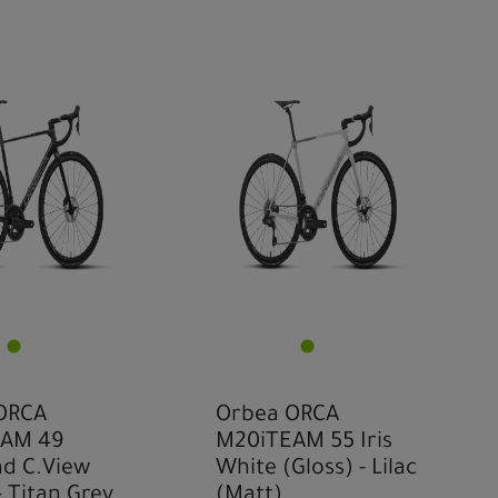
ORCA
Orbea ORCA
AM 49
M20iTEAM 55 Iris
d C.View
White (Gloss) - Lilac
- Titan Grey
(Matt)