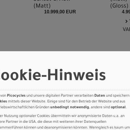
(Matt)
(Gloss)
10.999,00 EUR
4.9
VA
ookie-Hinweis
 von
Picocycles
und unsere digitalen Partner verarbeiten
Daten
und speichern
kies
mittels dieser Website. Einige sind für den Betrieb der Website und aus
riebswirtschaftlichen Gründen
unbedingt notwendig
, andere sind
optional
.
er Nutzung optionaler Cookies übermitteln wir anonymisierte Daten u.a. an
ere Partner in die USA, die diese mit weiteren ihrer Datenquellen
ammenführen können und deanonymisieren könnten. Wenngleich es kaum um