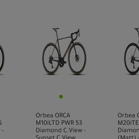
Orbea ORCA
Orbea 
5
M10iLTD PWR 53
M20iTE
 -
Diamond C.View -
Diamon
Sunset C.View
(Matt) 