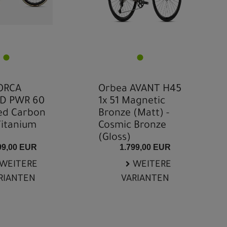
ORCA
Orbea AVANT H45
D PWR 60
1x 51 Magnetic
ed Carbon
Bronze (Matt) -
Titanium
Cosmic Bronze
(Gloss)
99,00 EUR
1.799,00 EUR
WEITERE
WEITERE
RIANTEN
VARIANTEN