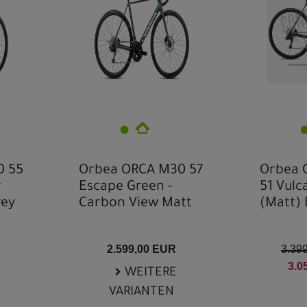
X
0 55
Orbea ORCA M30 57
Orbea 
w
Escape Green -
51 Vulc
rey
Carbon View Matt
(Matt) 
2.599,00 EUR
3.39
3.0
WEITERE
VARIANTEN