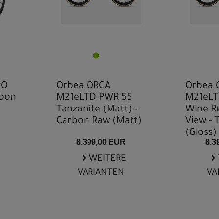
RO
Orbea ORCA
Orbea 
rbon
M21eLTD PWR 55
M21eLT
Tanzanite (Matt) -
Wine R
Carbon Raw (Matt)
View - 
(Gloss)
8.399,00 EUR
8.3
WEITERE
VARIANTEN
VA