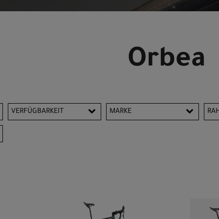
Orbea
VERFÜGBARKEIT
MARKE
RA
Orbea
4
5
5
6
S