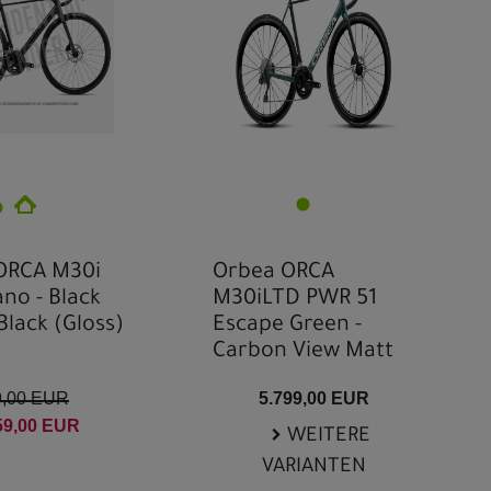
XL
XXS
ORCA M30i
Orbea ORCA
ano - Black
M30iLTD PWR 51
Black (Gloss)
Escape Green -
Carbon View Matt
9,00 EUR
5.799,00 EUR
59,00 EUR
WEITERE
VARIANTEN