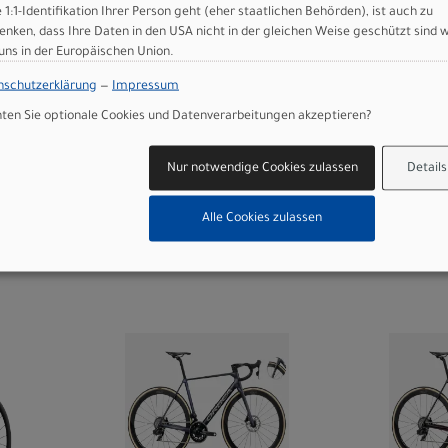
e 1:1-Identifikation Ihrer Person geht (eher staatlichen Behörden), ist auch zu
enken, dass Ihre Daten in den USA nicht in der gleichen Weise geschützt sind 
Orbea ORCA M30 55
Orbea 
 uns in der Europäischen Union.
Iris White (Gloss) -
53 Coba
nschutzerklärung
—
Impressum
Lilac (Matt)
Carbon
en Sie optionale Cookies und Datenverarbeitungen akzeptieren?
tt
2.599,00 EUR
3.9
Nur notwendige Cookies zulassen
Details
WEITERE
Alle Cookies zulassen
VARIANTEN
VA