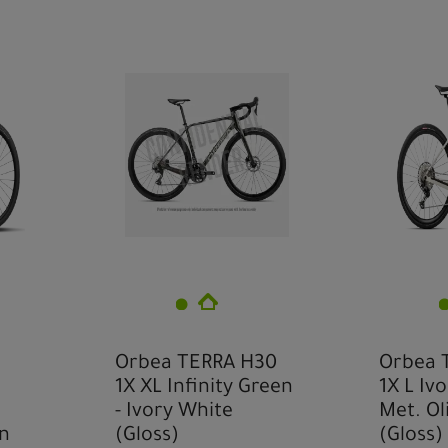
Orbea TERRA H30
Orbea 
1X XL Infinity Green
1X L Iv
- Ivory White
Met. Ol
on
(Gloss)
(Gloss)