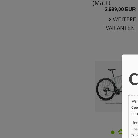
(Matt)
2.999,00 EUR
WEITERE
VARIANTEN
C
Wir
Coo
bet
Unt
uns
zus