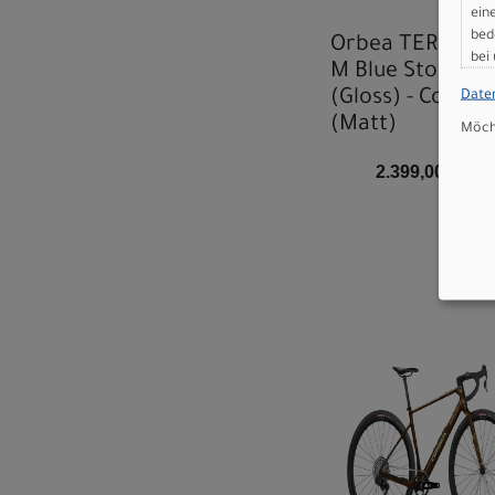
ein
bed
Orbea TERRA H
bei
M Blue Stone
(Gloss) - Copper
Date
(Matt)
Möcht
2.399,00 EUR