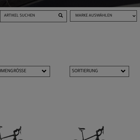
HMENGRÖSSE
SORTIERUNG
9 cm
51 cm
3 cm
55 cm
7 cm
60 cm
M
S
L
XS
XXL