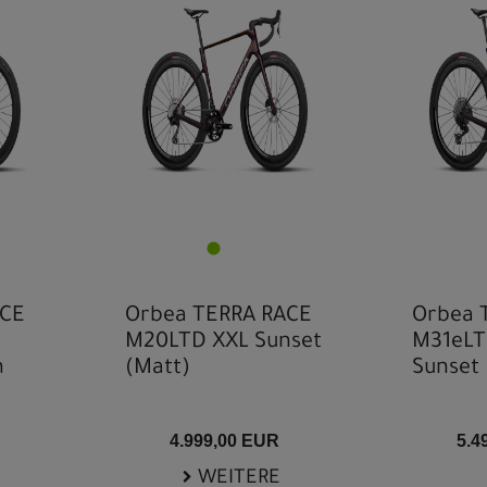
ACE
Orbea TERRA RACE
Orbea 
M20LTD XXL Sunset
M31eLT
n
(Matt)
Sunset 
4.999,00 EUR
5.4
WEITERE