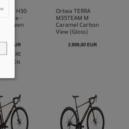
wie
TERRA H30
Orbea TERRA
y White -
M35TEAM M
ive Green
Caramel Carbon
View (Gloss)
99,00 EUR
3.999,00 EUR
WEITERE
RIANTEN