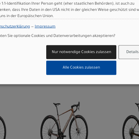
e 1:1-Identifikation Ihrer Person geht (eher staatlichen Behörden), ist auch zu
enken, dass Ihre Daten in den USA nicht in der gleichen Weise geschützt sind 
30
Orbea TERRA H30
Orbea 
 uns in der Europäischen Union.
1X XL Artichoke
XL Ivor
(Matt) - Lilac (Matt)
Met. Ol
nschutzerklärung
—
Impressum
(Gloss)
en Sie optionale Cookies und Datenverarbeitungen akzeptieren?
2.399,00 EUR
1.9
Nur notwendige Cookies zulassen
Details
WEITERE
VARIANTEN
VA
Alle Cookies zulassen