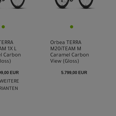
TERRA
Orbea TERRA
M 1X L
M20iTEAM M
l Carbon
Caramel Carbon
loss)
View (Gloss)
99,00 EUR
5.799,00 EUR
WEITERE
RIANTEN