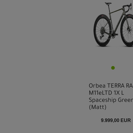
Orbea TERRA R
M11eLTD 1X L
Spaceship Gree
(Matt)
9.999,00 EUR