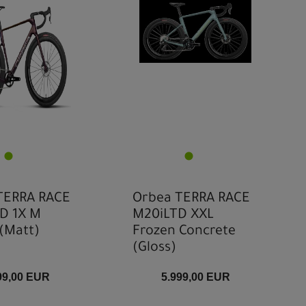
TERRA RACE
Orbea TERRA RACE
D 1X M
M20iLTD XXL
(Matt)
Frozen Concrete
(Gloss)
99,00 EUR
5.999,00 EUR