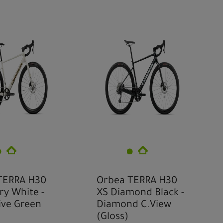
TERRA H30
Orbea TERRA H30
ory White -
XS Diamond Black -
ive Green
Diamond C.View
(Gloss)