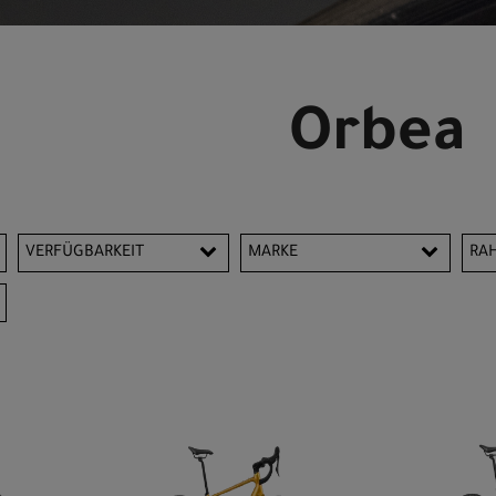
Orbea
VERFÜGBARKEIT
MARKE
RA
Orbea
4
5
5
L
X