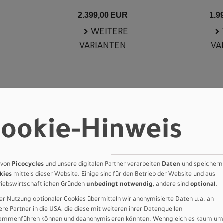
2.399,00 EUR
1.9
WEITERE
VARIANTEN
VA
ookie-Hinweis
 von
Picocycles
und unsere digitalen Partner verarbeiten
Daten
und speichern
kies
mittels dieser Website. Einige sind für den Betrieb der Website und aus
riebswirtschaftlichen Gründen
unbedingt notwendig
, andere sind
optional
.
er Nutzung optionaler Cookies übermitteln wir anonymisierte Daten u.a. an
ere Partner in die USA, die diese mit weiteren ihrer Datenquellen
ammenführen können und deanonymisieren könnten. Wenngleich es kaum um