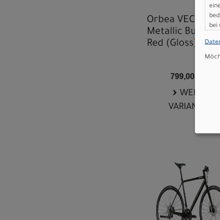
ein
bed
Orbea VECTOR 3
bei
Metallic Burgun
Red (Gloss)
Date
Möcht
799,00 EUR
WEITERE
VARIANTEN