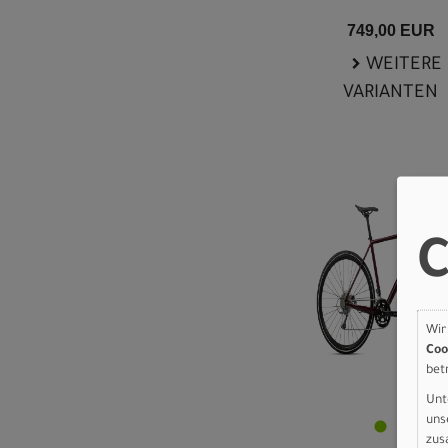
749,00 EUR
WEITERE
VARIANTEN
C
Wir
Coo
bet
Unt
uns
zus