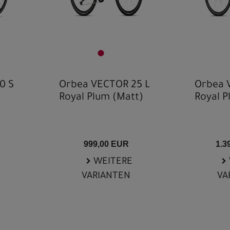
0 S
Orbea VECTOR 25 L
Orbea 
Royal Plum (Matt)
Royal P
999,00 EUR
1.3
WEITERE
VARIANTEN
VA