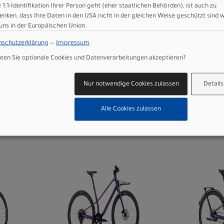
e 1:1-Identifikation Ihrer Person geht (eher staatlichen Behörden), ist auch zu
enken, dass Ihre Daten in den USA nicht in der gleichen Weise geschützt sind 
0 S
Orbea VECTOR 35 S
Orbea 
 uns in der Europäischen Union.
dy
Moondust Blue
EQ S Me
(Matt)
Infinit
nschutzerklärung
—
Impressum
(Gloss)
en Sie optionale Cookies und Datenverarbeitungen akzeptieren?
749,00 EUR
94
Nur notwendige Cookies zulassen
Details
WEITERE
VARIANTEN
Alle Cookies zulassen