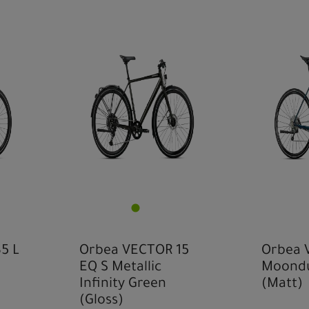
5 L
Orbea VECTOR 15
Orbea 
EQ S Metallic
Moondu
Infinity Green
(Matt)
(Gloss)