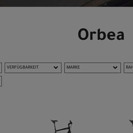
Orbea
VERFÜGBARKEIT
MARKE
RA
Orbea
L
X