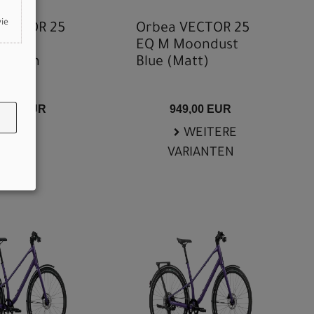
wie
VECTOR 25
Orbea VECTOR 25
tallic
EQ M Moondust
y Green
Blue (Matt)
9,00 EUR
949,00 EUR
WEITERE
VARIANTEN