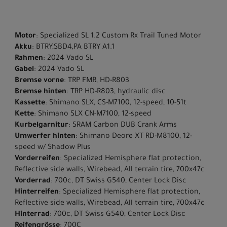
Motor
: Specialized SL 1.2 Custom Rx Trail Tuned Motor
Akku
: BTRY,SBD4,PA BTRY A1.1
Rahmen
: 2024 Vado SL
Gabel
: 2024 Vado SL
Bremse vorne
: TRP FMR, HD-R803
Bremse hinten
: TRP HD-R803, hydraulic disc
Kassette
: Shimano SLX, CS-M7100, 12-speed, 10-51t
Kette
: Shimano SLX CN-M7100, 12-speed
Kurbelgarnitur
: SRAM Carbon DUB Crank Arms
Umwerfer hinten
: Shimano Deore XT RD-M8100, 12-
speed w/ Shadow Plus
Vorderreifen
: Specialized Hemisphere flat protection,
Reflective side walls, Wirebead, All terrain tire, 700x47c
Vorderrad
: 700c, DT Swiss G540, Center Lock Disc
Hinterreifen
: Specialized Hemisphere flat protection,
Reflective side walls, Wirebead, All terrain tire, 700x47c
Hinterrad
: 700c, DT Swiss G540, Center Lock Disc
Reifengrösse
: 700C