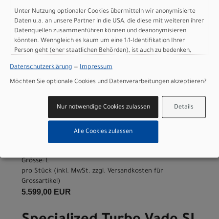
Unter Nutzung optionaler Cookies übermitteln wir anonymisierte
Daten u.a. an unsere Partner in die USA, die diese mit weiteren ihrer
Datenquellen zusammenführen können und deanonymisieren
könnten. Wenngleich es kaum um eine 1:1-Identifikation Ihrer
Specialized Turbo Vado SL
Person geht (eher staatlichen Behörden), ist auch zu bedenken,
2 6.0 EQ Carbon SATIN
dass Ihre Daten in den USA nicht in der gleichen Weise geschützt
Datenschutzerklärung
—
Impressum
sind wie bei uns in der Europäischen Union.
GREY BLUE / DESERT
Möchten Sie optionale Cookies und Datenverarbeitungen akzeptieren?
METALLIC L
Nur notwendige Cookies zulassen
Details
Modelljahr 2027
Nicht im Laden verfügbar - Jetzt anfragen!
Alle Cookies zulassen
Art.Nr. 93927-1204
Farbe: SATIN GREY BLUE / DESERT METALLIC
Grösse: L
pro Stück (inkl. MwSt. zzgl.
Versandkosten für
Grossartikel
)
5.599,00 EUR