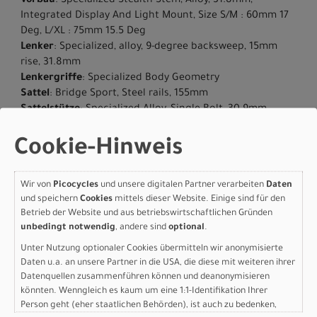
Vorbau
: Specialized Stealth Stem, Alloy, 31.8mm,
Integrated Display And Light Mount, Size S/M : 60mm 17
Deg, L/XL : 75mm 15.5 Deg
Lenker
: Specialized, alloy, 9-degree backsweep, 15mm
rise, 31.8mm
Lenkergriffe
: Specialized Body Geometry
Sattel
: Bridge Sport, Steel rails, 155mm
Sattelstütze
: Specialized Alloy, Single Bolt, 30.9mm
Gewicht
: 20.54 kg (45 lb, 4.5 oz)
Geschlecht
: Men|Women
Cookie-Hinweis
Herstellerdaten gem. GPSR
Marke Specialized:
Specialized Germany GmbH
Wir von
Picocycles
und unsere digitalen Partner verarbeiten
Daten
Hauptstr. 4
und speichern
Cookies
mittels dieser Website. Einige sind für den
D-83607 Holzkirchen
Betrieb der Website und aus betriebswirtschaftlichen Gründen
+49 8024 90 288 01
unbedingt notwendig
, andere sind
optional
.
Unter Nutzung optionaler Cookies übermitteln wir anonymisierte
Daten u.a. an unsere Partner in die USA, die diese mit weiteren ihrer
Datenquellen zusammenführen können und deanonymisieren
Varianten
könnten. Wenngleich es kaum um eine 1:1-Identifikation Ihrer
Person geht (eher staatlichen Behörden), ist auch zu bedenken,