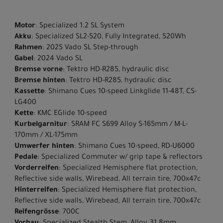
Motor
: Specialized 1.2 SL System
Akku
: Specialized SL2-520, Fully Integrated, 520Wh
Rahmen
: 2025 Vado SL Step-through
Gabel
: 2024 Vado SL
Bremse vorne
: Tektro HD-R285, hydraulic disc
Bremse hinten
: Tektro HD-R285, hydraulic disc
Kassette
: Shimano Cues 10-speed Linkglide 11-48T, CS-
LG400
Kette
: KMC EGlide 10-speed
Kurbelgarnitur
: SRAM FC S699 Alloy S-165mm / M-L-
170mm / XL-175mm
Umwerfer hinten
: Shimano Cues 10-speed, RD-U6000
Pedale
: Specialized Commuter w/ grip tape & reflectors
Vorderreifen
: Specialized Hemisphere flat protection,
Reflective side walls, Wirebead, All terrain tire, 700x47c
Hinterreifen
: Specialized Hemisphere flat protection,
Reflective side walls, Wirebead, All terrain tire, 700x47c
Reifengrösse
: 700C