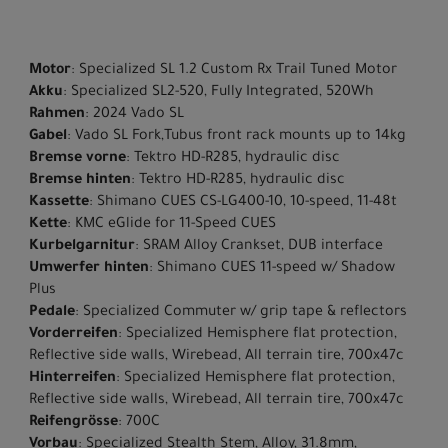
Motor
: Specialized SL 1.2 Custom Rx Trail Tuned Motor
Akku
: Specialized SL2-520, Fully Integrated, 520Wh
Rahmen
: 2024 Vado SL
Gabel
: Vado SL Fork,Tubus front rack mounts up to 14kg
Bremse vorne
: Tektro HD-R285, hydraulic disc
Bremse hinten
: Tektro HD-R285, hydraulic disc
Kassette
: Shimano CUES CS-LG400-10, 10-speed, 11-48t
Kette
: KMC eGlide for 11-Speed CUES
Kurbelgarnitur
: SRAM Alloy Crankset, DUB interface
Umwerfer hinten
: Shimano CUES 11-speed w/ Shadow
Plus
Pedale
: Specialized Commuter w/ grip tape & reflectors
Vorderreifen
: Specialized Hemisphere flat protection,
Reflective side walls, Wirebead, All terrain tire, 700x47c
Hinterreifen
: Specialized Hemisphere flat protection,
Reflective side walls, Wirebead, All terrain tire, 700x47c
Reifengrösse
: 700C
Vorbau
: Specialized Stealth Stem, Alloy, 31.8mm,