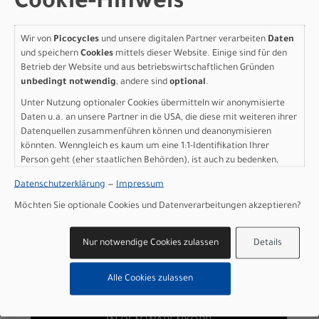
Cookie-Hinweis
Wir von
Picocycles
und unsere digitalen Partner verarbeiten
Daten
Specialized Turbo Vado SL
und speichern
Cookies
mittels dieser Website. Einige sind für den
Betrieb der Website und aus betriebswirtschaftlichen Gründen
2 4.0 SATIN GUN METAL /
unbedingt notwendig
, andere sind
optional
.
AGAVE GREY FROST
Unter Nutzung optionaler Cookies übermitteln wir anonymisierte
Daten u.a. an unsere Partner in die USA, die diese mit weiteren ihrer
REFLECTIVE S
Datenquellen zusammenführen können und deanonymisieren
könnten. Wenngleich es kaum um eine 1:1-Identifikation Ihrer
Modelljahr 2027
Person geht (eher staatlichen Behörden), ist auch zu bedenken,
Lieferbar in ca. 5-8 Werktagen
dass Ihre Daten in den USA nicht in der gleichen Weise geschützt
Datenschutzerklärung
—
Impressum
Art.Nr. 93924-5102
sind wie bei uns in der Europäischen Union.
Farbe: SATIN GUN METAL / AGAVE GREY FROST
Möchten Sie optionale Cookies und Datenverarbeitungen akzeptieren?
REFLECTIVE
Grösse: S
Nur notwendige Cookies zulassen
Details
pro Stück (inkl. MwSt. zzgl.
Versandkosten für
Grossartikel
)
3.499,00 EUR
Alle Cookies zulassen