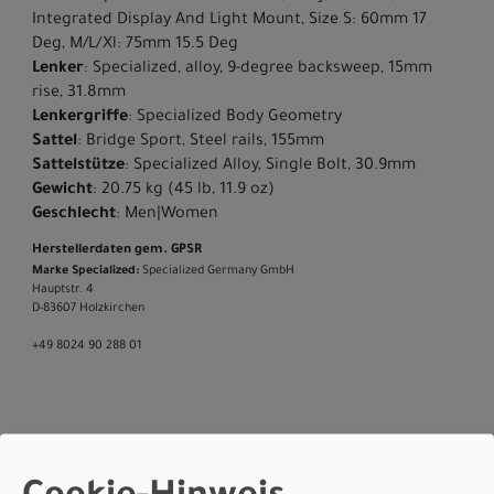
Integrated Display And Light Mount, Size S: 60mm 17
Deg, M/L/Xl: 75mm 15.5 Deg
Lenker
: Specialized, alloy, 9-degree backsweep, 15mm
rise, 31.8mm
Lenkergriffe
: Specialized Body Geometry
Sattel
: Bridge Sport, Steel rails, 155mm
Sattelstütze
: Specialized Alloy, Single Bolt, 30.9mm
Gewicht
: 20.75 kg (45 lb, 11.9 oz)
Geschlecht
: Men|Women
Herstellerdaten gem. GPSR
Marke Specialized:
Specialized Germany GmbH
Hauptstr. 4
D-83607 Holzkirchen
+49 8024 90 288 01
Varianten