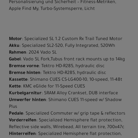
Personalisierung und Sicherheit – Fitness-Metriken,
Apple Find My, Turbo-Systemsperre, Licht
Motor
: Specialized SL 1.2 Custom Rx Trail Tuned Motor
Akku
: Specialized SL2-520, Fully Integrated, 520Wh
Rahmen
: 2024 Vado SL
Gabel
: Vado SL Fork,Tubus front rack mounts up to 14kg
Bremse vorne
: Tektro HD-R285, hydraulic disc
Bremse hinten
: Tektro HD-R285, hydraulic disc
Kassette
: Shimano CUES CS-LG400-10, 10-speed, 11-48t
Kette
: KMC eGlide for 11-Speed CUES
Kurbelgarnitur
: SRAM Alloy Crankset, DUB interface
Umwerfer hinten
: Shimano CUES 11-speed w/ Shadow
Plus
Pedale
: Specialized Commuter w/ grip tape & reflectors
Vorderreifen
: Specialized Hemisphere flat protection,
Reflective side walls, Wirebead, All terrain tire, 700x47c
Hinterreifen
: Specialized Hemisphere flat protection,