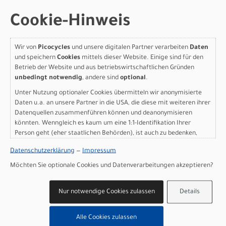
Cookie-Hinweis
Varianten
Wir von
Picocycles
und unsere digitalen Partner verarbeiten
Daten
und speichern
Cookies
mittels dieser Website. Einige sind für den
Betrieb der Website und aus betriebswirtschaftlichen Gründen
Specialized Turbo Vado SL
unbedingt notwendig
, andere sind
optional
.
2 4.0 SATIN GUN METAL /
Unter Nutzung optionaler Cookies übermitteln wir anonymisierte
Daten u.a. an unsere Partner in die USA, die diese mit weiteren ihrer
AGAVE GREY FROST
Datenquellen zusammenführen können und deanonymisieren
könnten. Wenngleich es kaum um eine 1:1-Identifikation Ihrer
REFLECTIVE S
Person geht (eher staatlichen Behörden), ist auch zu bedenken,
dass Ihre Daten in den USA nicht in der gleichen Weise geschützt
Modelljahr 2027
Datenschutzerklärung
—
Impressum
sind wie bei uns in der Europäischen Union.
Lieferbar in ca. 5-8 Werktagen
Möchten Sie optionale Cookies und Datenverarbeitungen akzeptieren?
Art.Nr. 93927-5102
Farbe: SATIN GUN METAL / AGAVE GREY FROST
Nur notwendige Cookies zulassen
Details
REFLECTIVE
Grösse: S
pro Stück (inkl. MwSt. zzgl.
Versandkosten für
Alle Cookies zulassen