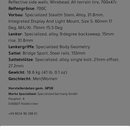
Reflective side walls, Wirebead, All terrain tire, 700x47c
Reifengrösse
: 700C
Vorbau
: Specialized Stealth Stem, Alloy, 31.8mm,
Integrated Display And Light Mount, Size S: 60mm 17
Deg, M/L/Xl: 75mm 15.5 Deg
Lenker
: Specialized, alloy, 9-degree backsweep, 15mm
rise, 31.8mm
Lenkergriffe
: Specialized Body Geometry
Sattel
: Bridge Sport, Steel rails, 155mm
Sattelstütze
: Specialized, alloy, single bolt, 21mm offset,
27.2mm
Gewicht
: 18.6 kg (41 lb, 0.1 oz)
Geschlecht
: Men|Women
Herstellerdaten gem. GPSR
Marke Specialized:
Specialized Germany GmbH
Hauptstr. 4
D-83607 Holzkirchen
+49 8024 90 288 01