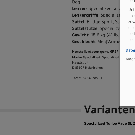
bet
Deg
Lenker
: Specialized, alloy, 9
Unt
Lenkergriffe
: Specialized Bo
uns
zus
Sattel
: Bridge Sport, Steel rai
ein
Sattelstütze
: Specialized, allo
bed
Gewicht
: 18.6 kg (41 lb, 0.1 oz)
bei
Geschlecht
: Men|Women
Date
Herstellerdaten gem. GPSR
Marke Specialized:
Specialized Germany
Möcht
Hauptstr. 4
D-83607 Holzkirchen
+49 8024 90 288 01
Variante
Specialized Turbo Vado SL 