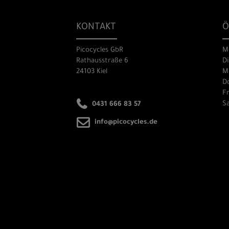
KONTAKT
Ö
Picocycles GbR
M
Rathausstraße 6
Di
24103 Kiel
Mi
Do
Fr
Sa
0431 666 83 57
info@picocycles.de