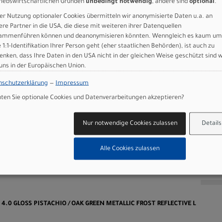
riebswirtschaftlichen Gründen
unbedingt notwendig
, andere sind
optional
.
-degree backsweep, 15mm rise, 31.8mm
er Nutzung optionaler Cookies übermitteln wir anonymisierte Daten u.a. an
dy Geometry
ere Partner in die USA, die diese mit weiteren ihrer Datenquellen
ammenführen können und deanonymisieren könnten. Wenngleich es kaum um
ls, 155mm
e 1:1-Identifikation Ihrer Person geht (eher staatlichen Behörden), ist auch zu
y, single bolt, 21mm offset, 27.2mm
enken, dass Ihre Daten in den USA nicht in der gleichen Weise geschützt sind 
 uns in der Europäischen Union.
nschutzerklärung
—
Impressum
 GmbH
en Sie optionale Cookies und Datenverarbeitungen akzeptieren?
Nur notwendige Cookies zulassen
Details
Alle Cookies zulassen
n
2 4.0 GLOSS PISTACHIO / OAK GREEN METALLIC FROST REFLECTIVE L