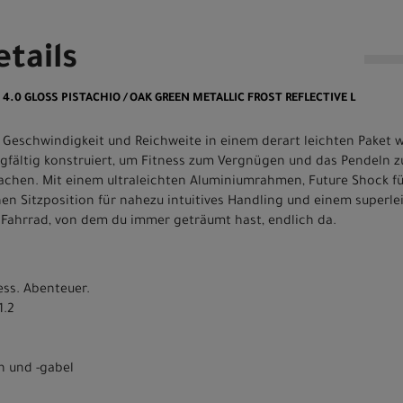
tails
2 4.0 GLOSS PISTACHIO / OAK GREEN METALLIC FROST REFLECTIVE L
g, Geschwindigkeit und Reichweite in einem derart leichten Paket w
rgfältig konstruiert, um Fitness zum Vergnügen und das Pendeln z
machen. Mit einem ultraleichten Aluminiumrahmen, Future Shock f
en Sitzposition für nahezu intuitives Handling und einem superle
 Fahrrad, von dem du immer geträumt hast, endlich da.
ess. Abenteuer.
1.2
 und -gabel