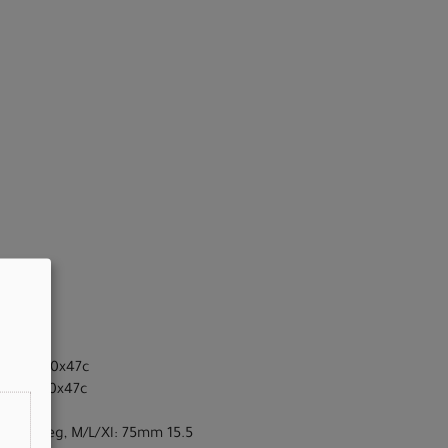
 tire, 700x47c
 tire, 700x47c
0mm 17 Deg, M/L/Xl: 75mm 15.5