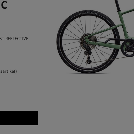
IC
ST REFLECTIVE
sartikel
)