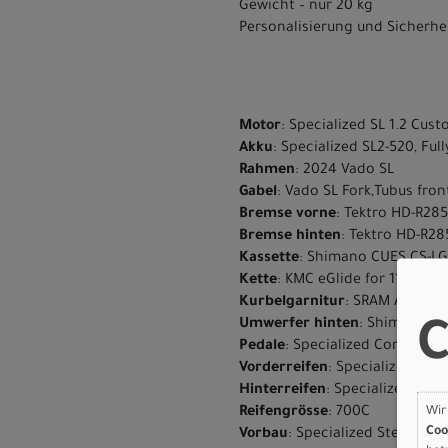
Gewicht – nur 20 kg
Personalisierung und Sicherhei
Motor
: Specialized SL 1.2 Cus
Akku
: Specialized SL2-520, Fu
Rahmen
: 2024 Vado SL
Gabel
: Vado SL Fork,Tubus fro
Bremse vorne
: Tektro HD-R285
Bremse hinten
: Tektro HD-R285
Kassette
: Shimano CUES CS-LG4
Kette
: KMC eGlide for 11-Spee
Kurbelgarnitur
: SRAM Alloy C
Umwerfer hinten
: Shimano CU
C
Pedale
: Specialized Commuter 
Vorderreifen
: Specialized Hemi
Hinterreifen
: Specialized Hemi
Reifengrösse
: 700C
Wir
Coo
Vorbau
: Specialized Stealth S