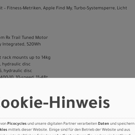
t – Fitness-Metriken, Apple Find My, Turbo-Systemsperre, Licht
tom Rx Trail Tuned Motor
lly Integrated, 520Wh
nt rack mounts up to 14kg
, hydraulic disc
, hydraulic disc
00-10, 10-speed, 11-48t
d CUES
rankset, DUB interface
ES 11-speed w/ Shadow Plus
ookie-Hinweis
w/ grip tape & reflectors
sphere flat protection, Reflective side walls, Wirebead, All terrain
sphere flat protection, Reflective side walls, Wirebead, All terrain
 von
Picocycles
und unsere digitalen Partner verarbeiten
Daten
und speichern
kies
mittels dieser Website. Einige sind für den Betrieb der Website und aus
tem, Alloy, 31.8mm, Integrated Display And Light Mount, Size S: 6