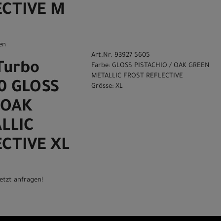
ECTIVE M
en
Art.Nr. 93927-5605
Turbo
Farbe: GLOSS PISTACHIO / OAK GREEN
METALLIC FROST REFLECTIVE
.0 GLOSS
Grösse: XL
 OAK
LLIC
CTIVE XL
etzt anfragen!