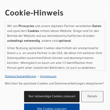
Performance, die sich and Dich anpasst: Die Enviolo
AUTOMATiQ-Schaltung ermöglicht automatische und
Cookie-Hinweis
stufenlose Schaltvorgänge. Mit deiner individuell
eingestellten Trittfrequenz musst du nur noch
aufsteigen und losfahren.
Wir von
Picocycles
und unsere digitalen Partner verarbeiten
Daten
und speichern
Cookies
mittels dieser Website. Einige sind für den
Betrieb der Website und aus betriebswirtschaftlichen Gründen
unbedingt notwendig
, andere sind
optional
.
Unter Nutzung optionaler Cookies übermitteln wir anonymisierte
Motor
: Specialized 2.2 S, 90Nm torque, custom tuned
Daten u.a. an unsere Partner in die USA, die diese mit weiteren ihrer
Datenquellen zusammenführen können und deanonymisieren
motor, 45kph/L1Eb, 250W nominal
könnten. Wenngleich es kaum um eine 1:1-Identifikation Ihrer
Akku
: Specialized U2-710, alloy casing, state of charge
Person geht (eher staatlichen Behörden), ist auch zu bedenken,
display, 710Wh
dass Ihre Daten in den USA nicht in der gleichen Weise geschützt
Rahmen
: E5 Aluminum, bottom bracket motor mount,
Datenschutzerklärung
—
Impressum
sind wie bei uns in der Europäischen Union.
fully integrated &lockable downtube battery, internal
Möchten Sie optionale Cookies und Datenverarbeitungen akzeptieren?
cable routing, lock and front rack mount, sliding
dropout
Gabel
: Rockshox Recon Silver RL, 80mm travel, Motion-
Nur notwendige Cookies zulassen
Details
Control
Bremse vorne
: TRP Zurich, hydraulic 4-piston, integrated
Alle Cookies zulassen