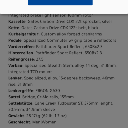
brake light sensor, 180mm rotor
Bremse hinten
: TRP Zurich, hydraulic 4-piston,
integrated brake light sensor, 180mm rotor
Kassette
: Gates Carbon Drive CDX 22t sprocket, silver
Kette
: Gates Carbon Drive CDX 122t belt, black
Kurbelgarnitur
: Custom alloy forged crankarms
Pedale
: Specialized Commuter w/ grip tape & reflectors
Vorderreifen
: Pathfinder Sport Reflect, 650Bx2.3
Hinterreifen
: Pathfinder Sport Reflect, 650Bx2.3
Reifengrösse
: 27.5
Vorbau
: Specialized Stealth Stem, alloy, 14 deg, 31.8mm,
integrated TCD mount
Lenker
: Specialized, alloy, 15-degree backsweep, 46mm
rise, 31.8mm
Lenkergriffe
: ERGON GA30
Sattel
: Bridge, Cr-Mo rails, 155mm
Sattelstütze
: Cane Creek Tudbuster ST, 375mm lenght,
30.9mm, 34.9mm sleeve
Gewicht
: 28.17kg (62 lb, 1.7 oz)
Geschlecht
: Men|Women