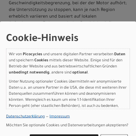
Geschwindigkeitsbegrenzung, bei der der Motor aufhört;
die Unterstützung zu stoppen, kann je nach Region
erheblich variieren und basiert auf lokalen
Anforderungen. Es kann auch den Bereich beeinflussen:
Eine höhere Drehzahlbegrenzung kann zu einem
Cookie-Hinweis
geringeren Bereich führen.
Wir von
Picocycles
und unsere digitalen Partner verarbeiten
Daten
und speichern
Cookies
mittels dieser Website. Einige sind für den
Betrieb der Website und aus betriebswirtschaftlichen Gründen
unbedingt notwendig
, andere sind
optional
.
Unter Nutzung optionaler Cookies übermitteln wir anonymisierte
Daten u.a. an unsere Partner in die USA, die diese mit weiteren ihrer
Datenquellen zusammenführen können und deanonymisieren
könnten. Wenngleich es kaum um eine 1:1-Identifikation Ihrer
Person geht (eher staatlichen Behörden), ist auch zu bedenken,
dass Ihre Daten in den USA nicht in der gleichen Weise geschützt
Datenschutzerklärung
—
Impressum
sind wie bei uns in der Europäischen Union.
Motor
: Specialized 2.0, 70Nm torque, custom tuned
Möchten Sie optionale Cookies und Datenverarbeitungen akzeptieren?
motor, 250W nominal