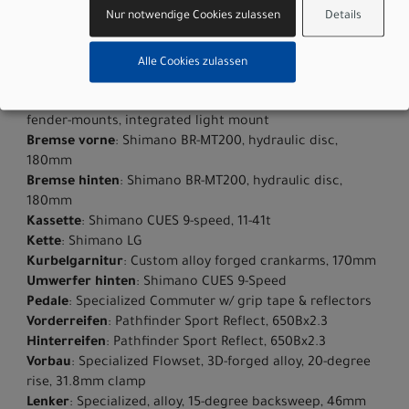
Akku
: Specialized U2-710, alloy casing, state of charge
Nur notwendige Cookies zulassen
Details
display, 710Wh
Rahmen
: E5 Aluminum, mid-drive motor, fully integrated
& lockable downtube battery, internal cable routing,
Alle Cookies zulassen
wheel lock mount, and front rack compatible
Gabel
: SR Suntour MobieA32, 80mm travel, lockout,
fender-mounts, integrated light mount
Bremse vorne
: Shimano BR-MT200, hydraulic disc,
180mm
Bremse hinten
: Shimano BR-MT200, hydraulic disc,
180mm
Kassette
: Shimano CUES 9-speed, 11-41t
Kette
: Shimano LG
Kurbelgarnitur
: Custom alloy forged crankarms, 170mm
Umwerfer hinten
: Shimano CUES 9-Speed
Pedale
: Specialized Commuter w/ grip tape & reflectors
Vorderreifen
: Pathfinder Sport Reflect, 650Bx2.3
Hinterreifen
: Pathfinder Sport Reflect, 650Bx2.3
Vorbau
: Specialized Flowset, 3D-forged alloy, 20-degree
rise, 31.8mm clamp
Lenker
: Specialized, alloy, 15-degree backsweep, 46mm