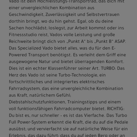
Vado ist dein Hochleistungs-Transportrad, das dich mit
einer unvergleichlichen Kombination aus
Geschwindigkeit, Zuverlässigkeit und Selbstvertrauen
dorthin bringt, wo du hin gehst. Egal, ob du deine
Sachen hochlädst; loslegst, zur Arbeit kommst oder ins
Fitnessstudio reist, Vados volle Leistung und große
Reichweite bringt dich von „Punkt A“ bis „Punkt B“ ASAP.
Das Specialized Vado bietet alles, was du für den E-
Powered Transport benötigst. Es verleiht dem Griff eine
ausgewogene Natur und bietet überragenden Komfort.
Dies ist ein echter Klassenführer seiner Art. TURBO: Das
Herz des Vado ist seine Turbo-Technologie, ein
fortschrittliches und integriertes elektrisches
Fahrradsystem, das eine unvergleichliche Kombination
aus Kraft, natürlichem Gefühl;
Diebstahlschutzfunktionen, Trainingstipps und einem
voll funktionsfähigen Fahrradcomputer bietet. RICHTIG:
Du bist es, nur schneller – es ist das Vierfache. Das Turbo
Full Power-System erkennt die Kraft, die du auf die Pedale
ausübst; und vervierfacht sie auf natürliche Weise für ein
Erlebnis, das dazu führt; dass du auf jeden Berg oder an